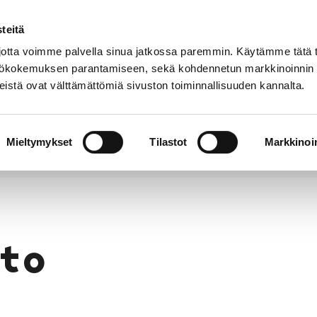
teitä
Puhelinluettelo
Anna palautetta
tta voimme palvella sinua jatkossa paremmin. Käytämme tätä t
yttökokemuksen parantamiseen, sekä kohdennetun markkinoinnin
istä ovat välttämättömiä sivuston toiminnallisuuden kannalta.
s ja
Vapaa-
Hyvinvointi
tus
aika
y
Mieltymykset
Tilastot
Markkinoin
to