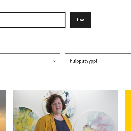
Hae
akkeen
alinta lähettää lomakkeen
Avainsana, valinta lähettää lo