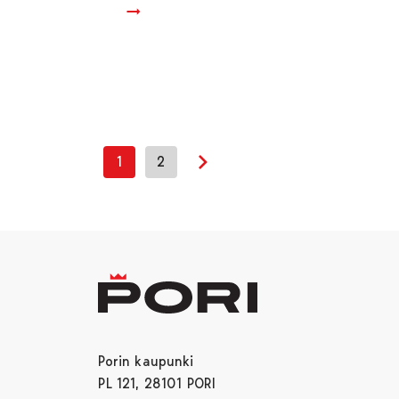
1
2
Seuraava sivu
Porin kaupunki
PL 121, 28101 PORI