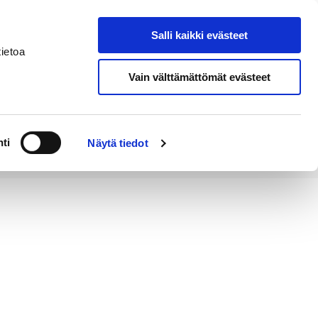
Salli kaikki evästeet
Tapahtumakalenteri
Hae sivustolta
ietoa
Vain välttämättömät evästeet
Työ ja
Kaupunki ja
rittäminen
hallinto
ti
Näytä tiedot