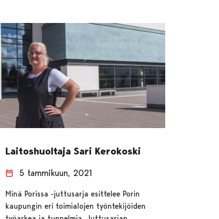
Laitoshuoltaja Sari Kerokoski
5 tammikuun, 2021
Minä Porissa -juttusarja esittelee Porin
kaupungin eri toimialojen työntekijöiden
työarkea ja tunnelmia. Juttusarjan