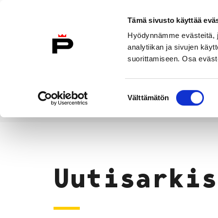
Siirry sisältöön
Tämä sivusto käyttää eväs
Suomeksi
Hyödynnämme evästeitä, jo
Etusivulle
analytiikan ja sivujen kä
suorittamiseen. Osa eväste
Asuminen ja
Kasvatu
ympäristö
koulu
Suostumuksen
Välttämätön
valinta
Uutiset
Etusivu
Uutisarkis