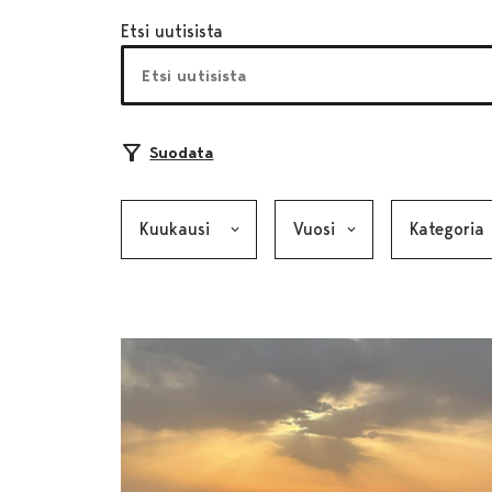
Etsi uutisista
Suodata
Kuukausi, valinta lähettää lomakkeen
Vuosi, valinta lähettää lom
Kategoria, v