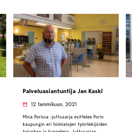
Palveluasiantuntija Jan Kaski
12 tammikuun, 2021
Minä Porissa -juttusarja esittelee Porin
kaupungin eri toimialojen työntekijöiden
työarkea ja tunnelmia. Juttusarjan