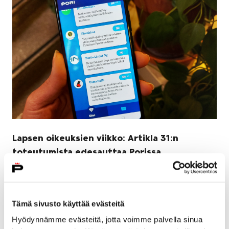
Lapsen oikeuksien viikko: Artikla 31:n
toteutumista edesauttaa Porissa
nuorisopassi ja juhlistaa Nuori Pori Harrastaa
-tapahtuma
18 marraskuun, 2021
Tämä sivusto käyttää evästeitä
Hyödynnämme evästeitä, jotta voimme palvella sinua
Lapsen oikeuksien sopimuksen 31. artikla toteaa, että