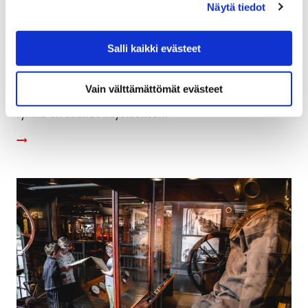
palloilla pelaaminen tuntuu reilummalta
Näytä tiedot
17 marraskuun, 2021
Salli kaikki evästeet
Porin suomalaisen yhteislyseon koulun (PSYL)
liikuntasalissa huudot raikuvat, pallot pomppivat ja
Vain välttämättömät evästeet
askel tömisee. Kasiluokkalaisten valinnaisen liikunnan
ryhmä on saanut käyttöönsä…