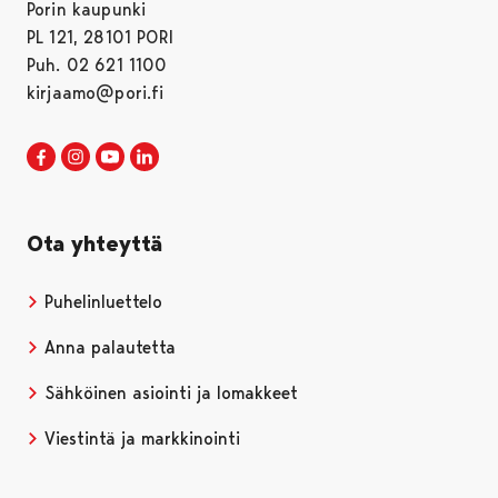
Porin kaupunki
PL 121, 28101 PORI
Puh. 02 621 1100
kirjaamo@pori.fi
Porin kaupunki Facebookissa
Avautuu uudessa välilehdessä
Porin kaupunki Instagramissa
Avautuu uudessa välilehdessä
Porin kaupunki Youtubessa
Avautuu uudessa välilehdessä
Porin kaupunki LinkedInissa
Avautuu uudessa välilehdessä
Ota yhteyttä
Puhelinluettelo
Anna palautetta
Sähköinen asiointi ja lomakkeet
Viestintä ja markkinointi