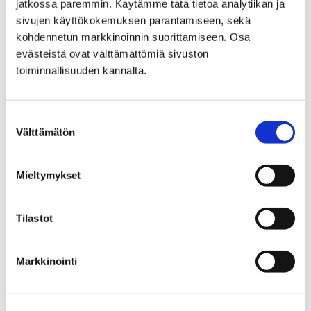
jatkossa paremmin. Käytämme tätä tietoa analytiikan ja
jokaisella lapsella on oikeus vapaa-aikaan sekä ikänsä
sivujen käyttökokemuksen parantamiseen, sekä
mukaiseen virkistystoimintaan – käytännössä
kohdennetun markkinoinnin suorittamiseen. Osa
harrastamiseen. Lapseksi…
evästeistä ovat välttämättömiä sivuston
toiminnallisuuden kannalta.
Suostumuksen
Välttämätön
valinta
Mieltymykset
Tilastot
Markkinointi
Lapsen oikeuksien viikko: Reilun kaupan