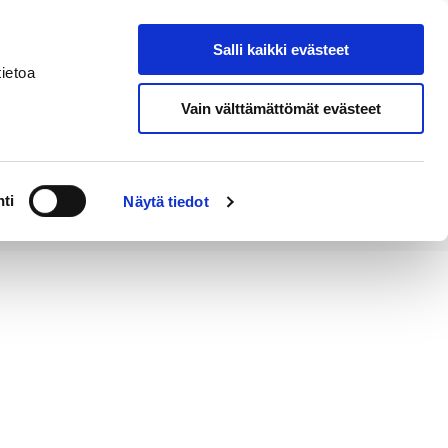
Salli kaikki evästeet
Tapahtumakalenteri
Hae sivustolta
ietoa
Vain välttämättömät evästeet
Työ ja
Kaupunki ja
rittäminen
hallinto
ti
Näytä tiedot