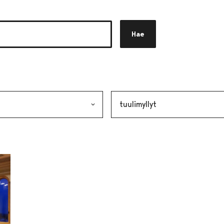
Hae
akkeen
alinta lähettää lomakkeen
Avainsana, valinta lähettää lo