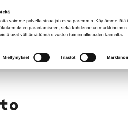
teitä
Puhelinluettelo
Anna palautetta
tta voimme palvella sinua jatkossa paremmin. Käytämme tätä t
yttökokemuksen parantamiseen, sekä kohdennetun markkinoinnin
istä ovat välttämättömiä sivuston toiminnallisuuden kannalta.
s ja
Vapaa-
Hyvinvointi
tus
aika
y
Mieltymykset
Tilastot
Markkinoin
to