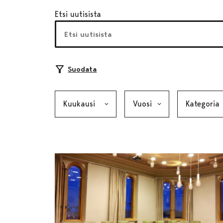
Etsi uutisista
Suodata
Kuukausi, valinta lähettää lomakkeen
Vuosi, valinta lähettää lom
Kategoria, v