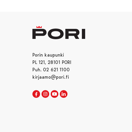
Porin kaupunki
PL 121, 28101 PORI
Puh. 02 621 1100
kirjaamo@pori.fi
Porin kaupunki Facebookissa
Avautuu uudessa välilehdessä
Porin kaupunki Instagramissa
Avautuu uudessa välilehdessä
Porin kaupunki Youtubessa
Avautuu uudessa välilehdessä
Porin kaupunki LinkedInissa
Avautuu uudessa välilehdessä