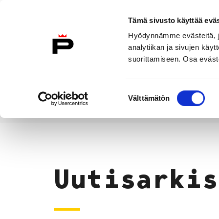
Siirry sisältöön
Tämä sivusto käyttää eväs
Suomeksi
Hyödynnämme evästeitä, jo
Etusivulle
analytiikan ja sivujen kä
suorittamiseen. Osa eväste
Asuminen ja
Kasvatu
ympäristö
koulu
Suostumuksen
Välttämätön
valinta
Uutiset
Etusivu
Uutisarkis