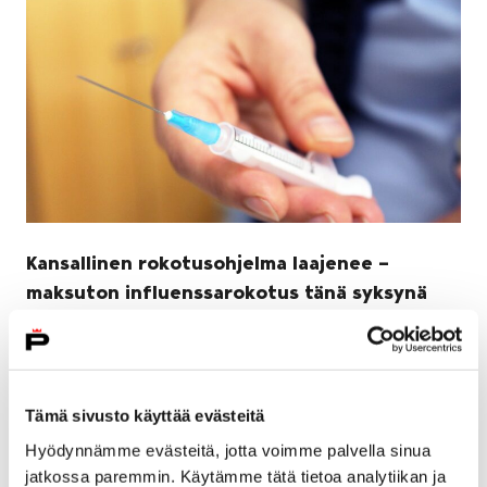
Kansallinen rokotusohjelma laajenee –
maksuton influenssarokotus tänä syksynä
kaikille alle 7-vuotiaille
15 lokakuun, 2018
Kansallinen rokotusohjelma laajenee tänä vuonna
Tämä sivusto käyttää evästeitä
merkittävästi, kun kaikki alle 7-vuotiaat voivat saada
Hyödynnämme evästeitä, jotta voimme palvella sinua
maksuttoman influenssarokotuksen osana kansallista
jatkossa paremmin. Käytämme tätä tietoa analytiikan ja