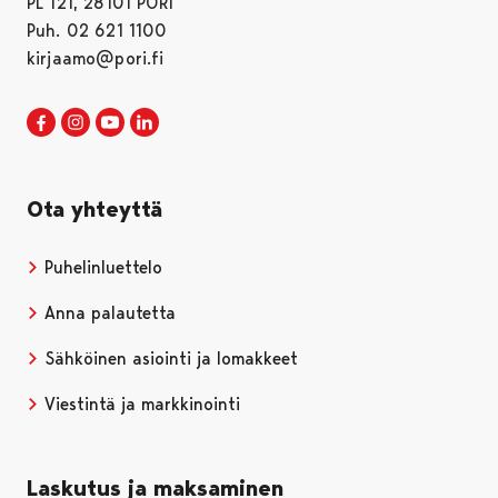
PL 121, 28101 PORI
Puh. 02 621 1100
kirjaamo@pori.fi
Porin kaupunki Facebookissa
Avautuu uudessa välilehdessä
Porin kaupunki Instagramissa
Avautuu uudessa välilehdessä
Porin kaupunki Youtubessa
Avautuu uudessa välilehdessä
Porin kaupunki LinkedInissa
Avautuu uudessa välilehdessä
Ota yhteyttä
Puhelinluettelo
Anna palautetta
Sähköinen asiointi ja lomakkeet
Viestintä ja markkinointi
Laskutus ja maksaminen