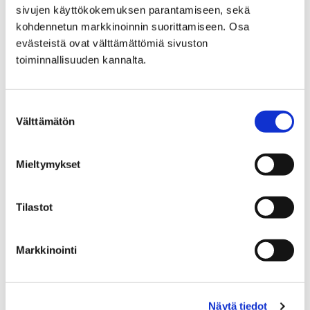
rokotusohjelmaa. Tähän asti rokote…
sivujen käyttökokemuksen parantamiseen, sekä
kohdennetun markkinoinnin suorittamiseen. Osa
evästeistä ovat välttämättömiä sivuston
toiminnallisuuden kannalta.
Suostumuksen
Välttämätön
valinta
Mieltymykset
Tilastot
Markkinointi
Tartuntatautilaki edellyttää sosiaali- ja
terveysalan henkilöstön rokotuksia
tartuntatauteja vastaan
Näytä tiedot