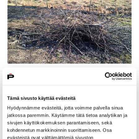
Vietä pääsiäinen ilman ruohikkopaloa
18 huhtikuun, 2019
Tämä sivusto käyttää evästeitä
Kauniit kevätkelit voivat houkutella monenlaisiin
Hyödynnämme evästeitä, jotta voimme palvella sinua
puutarhahommiin. Ruohikko- tai metsäpalovaroituksen
jatkossa paremmin. Käytämme tätä tietoa analytiikan ja
tai kovan tuulen aikana avotulta ei kuitenkaan saa
sivujen käyttökokemuksen parantamiseen, sekä
sytyttää.
kohdennetun markkinoinnin suorittamiseen. Osa
evästeistä ovat välttämättömiä sivuston