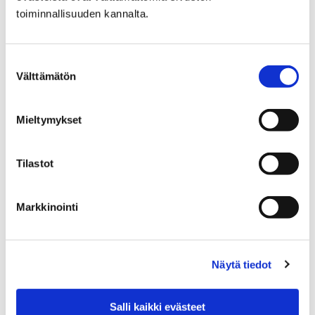
toiminnallisuuden kannalta.
Suostumuksen
Välttämätön
valinta
Mieltymykset
Tilastot
Markkinointi
Pääsiäinen on varma kevään merkki
29 maaliskuun, 2018
Näytä tiedot
Perinteiset Porin Pääsiäismarkkinat järjestetään
lauantaina 31. maaliskuuta kello 9-16 kävelykadulla ja
Salli kaikki evästeet