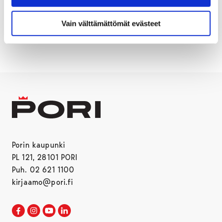
kauppatorilla.
Vain välttämättömät evästeet
Porin kaupunki
PL 121, 28101 PORI
Puh. 02 621 1100
kirjaamo@pori.fi
Porin kaupunki Facebookissa
Avautuu uudessa välilehdessä
Porin kaupunki Instagramissa
Avautuu uudessa välilehdessä
Porin kaupunki Youtubessa
Avautuu uudessa välilehdessä
Porin kaupunki LinkedInissa
Avautuu uudessa välilehdessä