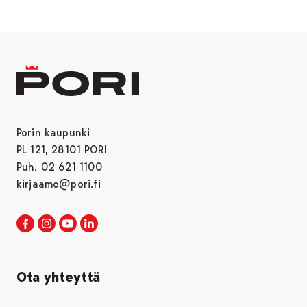
Porin kaupunki
PL 121, 28101 PORI
Puh. 02 621 1100
kirjaamo@pori.fi
Porin kaupunki Facebookissa
Avautuu uudessa välilehdessä
Porin kaupunki Instagramissa
Avautuu uudessa välilehdessä
Porin kaupunki Youtubessa
Avautuu uudessa välilehdessä
Porin kaupunki LinkedInissa
Avautuu uudessa välilehdessä
Ota yhteyttä