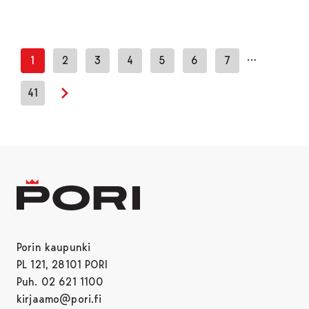
…
1
2
3
4
5
6
7
41
Seuraava sivu
Porin kaupunki
PL 121, 28101 PORI
Puh. 02 621 1100
kirjaamo@pori.fi