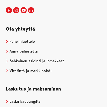
Porin kaupunki Facebookissa
Avautuu uudessa välilehdessä
Porin kaupunki Instagramissa
Avautuu uudessa välilehdessä
Porin kaupunki Youtubessa
Avautuu uudessa välilehdessä
Porin kaupunki LinkedInissa
Avautuu uudessa välilehdessä
Ota yhteyttä
Puhelinluettelo
Anna palautetta
Sähköinen asiointi ja lomakkeet
Viestintä ja markkinointi
Laskutus ja maksaminen
Lasku kaupungilta