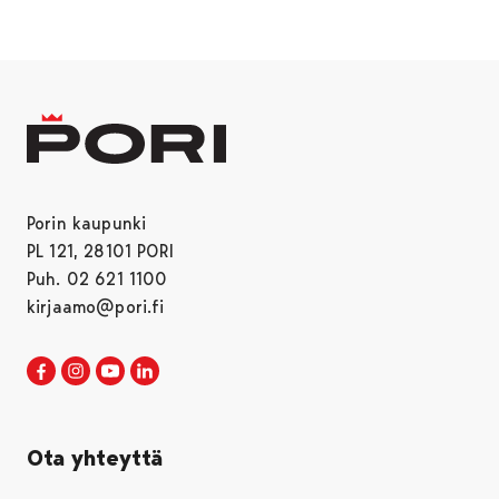
Porin kaupunki
PL 121, 28101 PORI
Puh. 02 621 1100
kirjaamo@pori.fi
Porin kaupunki Facebookissa
Avautuu uudessa välilehdessä
Porin kaupunki Instagramissa
Avautuu uudessa välilehdessä
Porin kaupunki Youtubessa
Avautuu uudessa välilehdessä
Porin kaupunki LinkedInissa
Avautuu uudessa välilehdessä
Ota yhteyttä