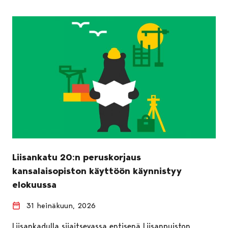
Liisankatu 20:n peruskorjaus
kansalaisopiston käyttöön käynnistyy
elokuussa
31 heinäkuun, 2026
Liisankadulla sijaitsevassa entisenä Liisanpuiston