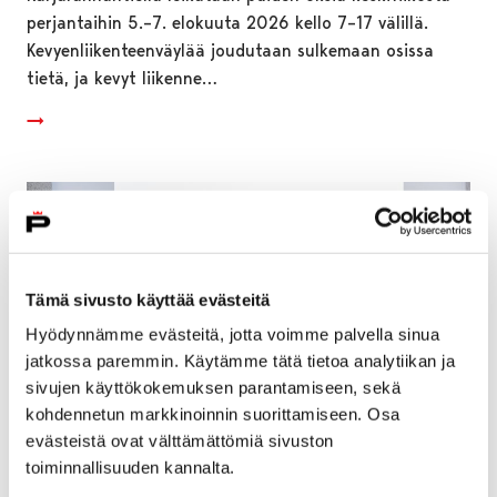
perjantaihin 5.–7. elokuuta 2026 kello 7–17 välillä.
Kevyenliikenteenväylää joudutaan sulkemaan osissa
tietä, ja kevyt liikenne…
Tämä sivusto käyttää evästeitä
Hyödynnämme evästeitä, jotta voimme palvella sinua
jatkossa paremmin. Käytämme tätä tietoa analytiikan ja
sivujen käyttökokemuksen parantamiseen, sekä
kohdennetun markkinoinnin suorittamiseen. Osa
evästeistä ovat välttämättömiä sivuston
toiminnallisuuden kannalta.
Pori avaa vuoden 2026 hissi- ja