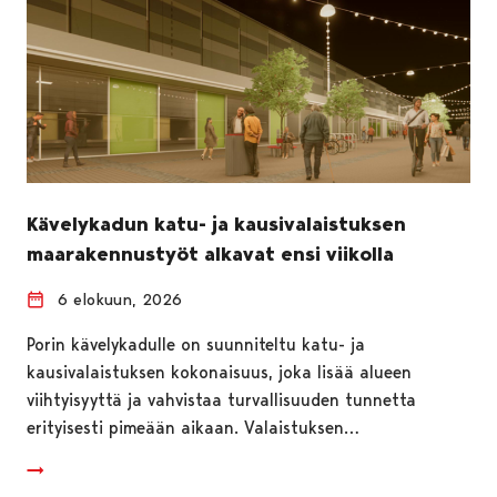
Kävelykadun katu- ja kausivalaistuksen
maarakennustyöt alkavat ensi viikolla
6 elokuun, 2026
Porin kävelykadulle on suunniteltu katu- ja
kausivalaistuksen kokonaisuus, joka lisää alueen
viihtyisyyttä ja vahvistaa turvallisuuden tunnetta
erityisesti pimeään aikaan. Valaistuksen…