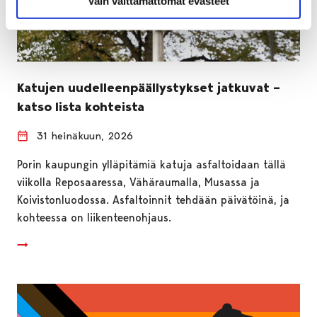
Vain välttämättömät evästeet
Katujen uudelleenpäällystykset jatkuvat –
katso lista kohteista
31 heinäkuun, 2026
Porin kaupungin ylläpitämiä katuja asfaltoidaan tällä
viikolla Reposaaressa, Vähäraumalla, Musassa ja
Koivistonluodossa. Asfaltoinnit tehdään päivätöinä, ja
kohteessa on liikenteenohjaus.