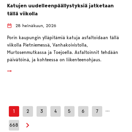
Katujen uudelleenpäällystyksiä jatketaan
tällä viikolla
28 heinäkuun, 2026
Porin kaupungin ylläpitämiä katuja asfaltoidaan tällä
viikolla Pietniemessä, Vanhakoivistolla,
Murtosenmutkassa ja Toejoella. Asfaltoinnit tehdään
päivätöinä, ja kohteessa on liikenteenohjaus.
…
1
2
3
4
5
6
7
668
Seuraava sivu