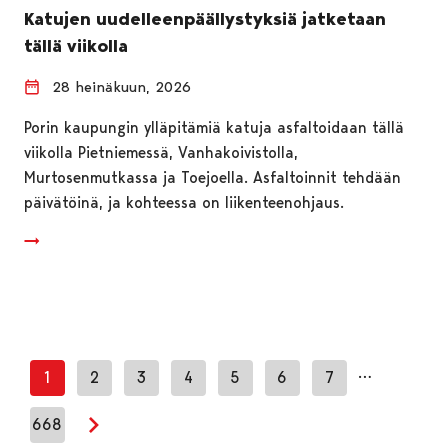
Katujen uudelleenpäällystyksiä jatketaan
tällä viikolla
28 heinäkuun, 2026
Porin kaupungin ylläpitämiä katuja asfaltoidaan tällä
viikolla Pietniemessä, Vanhakoivistolla,
Murtosenmutkassa ja Toejoella. Asfaltoinnit tehdään
päivätöinä, ja kohteessa on liikenteenohjaus.
…
1
2
3
4
5
6
7
668
Seuraava sivu