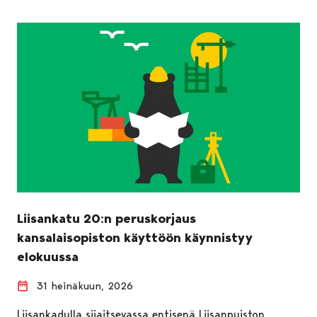
Liisankatu 20:n peruskorjaus
kansalaisopiston käyttöön käynnistyy
elokuussa
31 heinäkuun, 2026
Liisankadulla sijaitsevassa entisenä Liisanpuiston