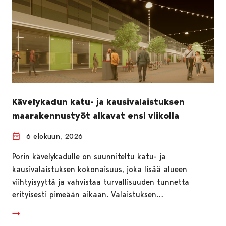
Kävelykadun katu- ja kausivalaistuksen
maarakennustyöt alkavat ensi viikolla
6 elokuun, 2026
Porin kävelykadulle on suunniteltu katu- ja
kausivalaistuksen kokonaisuus, joka lisää alueen
viihtyisyyttä ja vahvistaa turvallisuuden tunnetta
erityisesti pimeään aikaan. Valaistuksen…