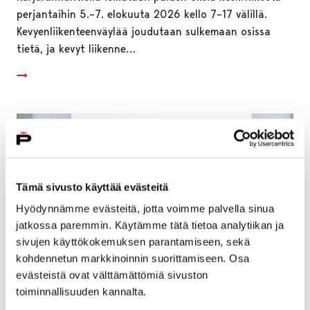
perjantaihin 5.–7. elokuuta 2026 kello 7–17 välillä.
Kevyenliikenteenväylää joudutaan sulkemaan osissa
tietä, ja kevyt liikenne…
Tämä sivusto käyttää evästeitä
Hyödynnämme evästeitä, jotta voimme palvella sinua
jatkossa paremmin. Käytämme tätä tietoa analytiikan ja
sivujen käyttökokemuksen parantamiseen, sekä
kohdennetun markkinoinnin suorittamiseen. Osa
evästeistä ovat välttämättömiä sivuston
toiminnallisuuden kannalta.
Pori avaa vuoden 2026 hissi- ja