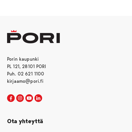
Porin kaupunki
PL 121, 28101 PORI
Puh. 02 621 1100
kirjaamo@pori.fi
Porin kaupunki Facebookissa
Avautuu uudessa välilehdessä
Porin kaupunki Instagramissa
Avautuu uudessa välilehdessä
Porin kaupunki Youtubessa
Avautuu uudessa välilehdessä
Porin kaupunki LinkedInissa
Avautuu uudessa välilehdessä
Ota yhteyttä