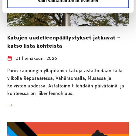
Vain välttämättömät evästeet
Katujen uudelleenpäällystykset jatkuvat –
katso lista kohteista
31 heinäkuun, 2026
Porin kaupungin ylläpitämiä katuja asfaltoidaan tällä
viikolla Reposaaressa, Vähäraumalla, Musassa ja
Koivistonluodossa. Asfaltoinnit tehdään päivätöinä, ja
kohteessa on liikenteenohjaus.