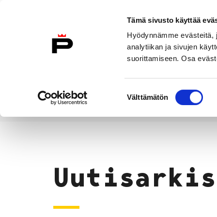
Siirry sisältöön
Tämä sivusto käyttää eväs
Suomeksi
Hyödynnämme evästeitä, jo
Etusivulle
analytiikan ja sivujen kä
suorittamiseen. Osa eväste
Asuminen ja
Kasvatu
ympäristö
koulu
Suostumuksen
Välttämätön
valinta
Uutiset
Etusivu
Uutisarkis