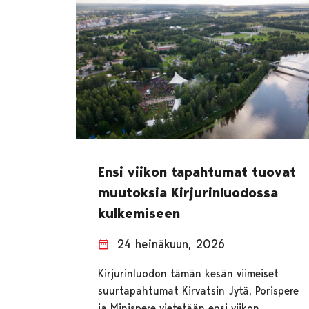
Ensi viikon tapahtumat tuovat
muutoksia Kirjurinluodossa
kulkemiseen
24 heinäkuun, 2026
Kirjurinluodon tämän kesän viimeiset
suurtapahtumat Kirvatsin Jytä, Porispere
ja Minispere vietetään ensi viikon