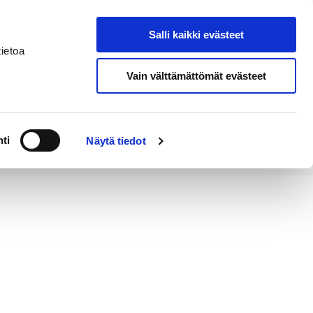
Salli kaikki evästeet
Tapahtumakalenteri
Hae sivustolta
ietoa
Vain välttämättömät evästeet
Työ ja
Kaupunki ja
rittäminen
hallinto
ti
Näytä tiedot