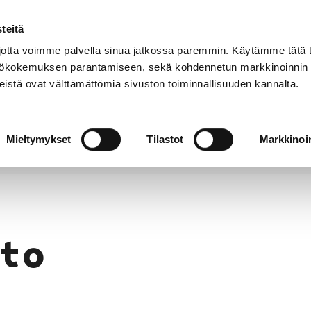
teitä
Puhelinluettelo
Anna palautetta
tta voimme palvella sinua jatkossa paremmin. Käytämme tätä t
yttökokemuksen parantamiseen, sekä kohdennetun markkinoinnin
istä ovat välttämättömiä sivuston toiminnallisuuden kannalta.
s ja
Vapaa-
Hyvinvointi
tus
aika
y
Mieltymykset
Tilastot
Markkinoin
to