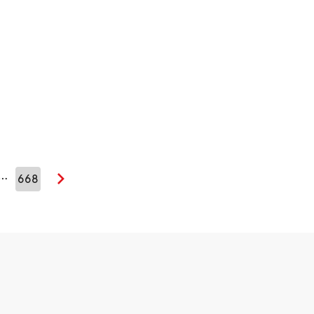
…
668
Seuraava sivu