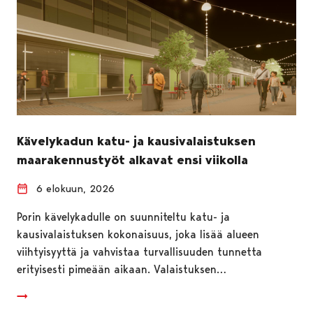
Kävelykadun katu- ja kausivalaistuksen
maarakennustyöt alkavat ensi viikolla
6 elokuun, 2026
Porin kävelykadulle on suunniteltu katu- ja
kausivalaistuksen kokonaisuus, joka lisää alueen
viihtyisyyttä ja vahvistaa turvallisuuden tunnetta
erityisesti pimeään aikaan. Valaistuksen…