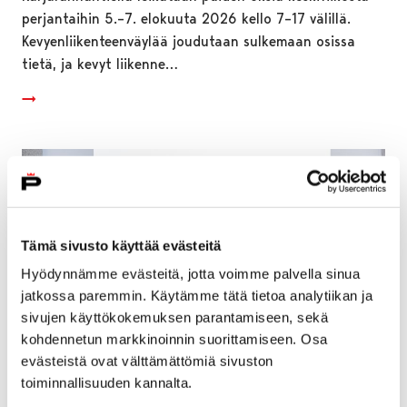
perjantaihin 5.–7. elokuuta 2026 kello 7–17 välillä.
Kevyenliikenteenväylää joudutaan sulkemaan osissa
tietä, ja kevyt liikenne…
Tämä sivusto käyttää evästeitä
Hyödynnämme evästeitä, jotta voimme palvella sinua
jatkossa paremmin. Käytämme tätä tietoa analytiikan ja
sivujen käyttökokemuksen parantamiseen, sekä
kohdennetun markkinoinnin suorittamiseen. Osa
evästeistä ovat välttämättömiä sivuston
toiminnallisuuden kannalta.
Pori avaa vuoden 2026 hissi- ja