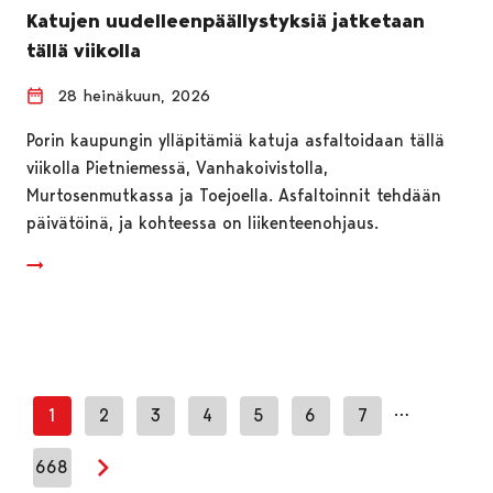
Katujen uudelleenpäällystyksiä jatketaan
tällä viikolla
28 heinäkuun, 2026
Porin kaupungin ylläpitämiä katuja asfaltoidaan tällä
viikolla Pietniemessä, Vanhakoivistolla,
Murtosenmutkassa ja Toejoella. Asfaltoinnit tehdään
päivätöinä, ja kohteessa on liikenteenohjaus.
…
1
2
3
4
5
6
7
668
Seuraava sivu