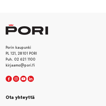
Porin kaupunki
PL 121, 28101 PORI
Puh. 02 621 1100
kirjaamo@pori.fi
Porin kaupunki Facebookissa
Avautuu uudessa välilehdessä
Porin kaupunki Instagramissa
Avautuu uudessa välilehdessä
Porin kaupunki Youtubessa
Avautuu uudessa välilehdessä
Porin kaupunki LinkedInissa
Avautuu uudessa välilehdessä
Ota yhteyttä