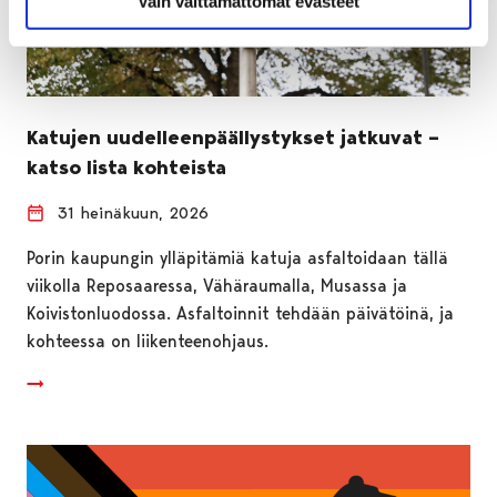
Vain välttämättömät evästeet
Katujen uudelleenpäällystykset jatkuvat –
katso lista kohteista
31 heinäkuun, 2026
Porin kaupungin ylläpitämiä katuja asfaltoidaan tällä
viikolla Reposaaressa, Vähäraumalla, Musassa ja
Koivistonluodossa. Asfaltoinnit tehdään päivätöinä, ja
kohteessa on liikenteenohjaus.