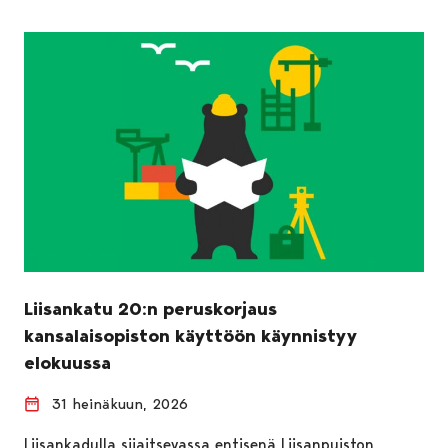
Liisankatu 20:n peruskorjaus
kansalaisopiston käyttöön käynnistyy
elokuussa
31 heinäkuun, 2026
Liisankadulla sijaitsevassa entisenä Liisanpuiston