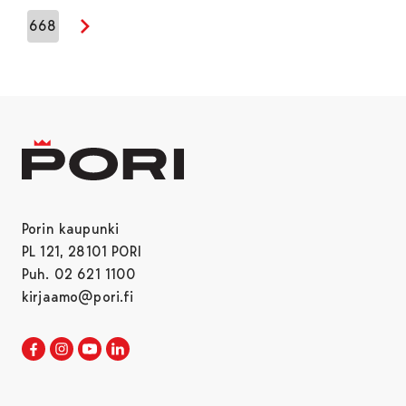
668
Seuraava sivu
Porin kaupunki
PL 121, 28101 PORI
Puh. 02 621 1100
kirjaamo@pori.fi
Porin kaupunki Facebookissa
Avautuu uudessa välilehdessä
Porin kaupunki Instagramissa
Avautuu uudessa välilehdessä
Porin kaupunki Youtubessa
Avautuu uudessa välilehdessä
Porin kaupunki LinkedInissa
Avautuu uudessa välilehdessä