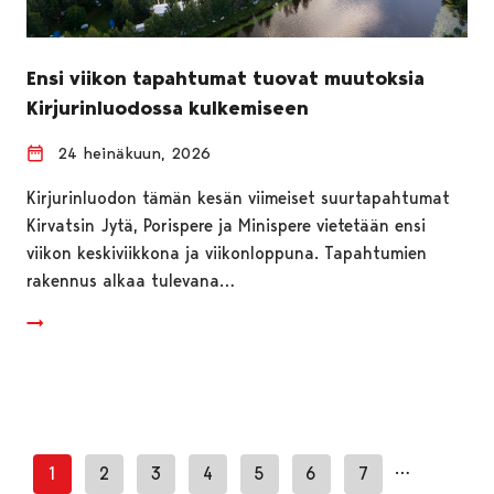
Ensi viikon tapahtumat tuovat muutoksia
Kirjurinluodossa kulkemiseen
24 heinäkuun, 2026
Kirjurinluodon tämän kesän viimeiset suurtapahtumat
Kirvatsin Jytä, Porispere ja Minispere vietetään ensi
viikon keskiviikkona ja viikonloppuna. Tapahtumien
rakennus alkaa tulevana…
…
1
2
3
4
5
6
7