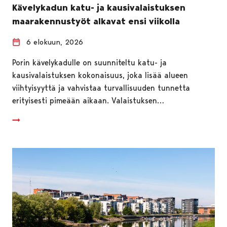
Kävelykadun katu- ja kausivalaistuksen
maarakennustyöt alkavat ensi viikolla
6 elokuun, 2026
Porin kävelykadulle on suunniteltu katu- ja
kausivalaistuksen kokonaisuus, joka lisää alueen
viihtyisyyttä ja vahvistaa turvallisuuden tunnetta
erityisesti pimeään aikaan. Valaistuksen…