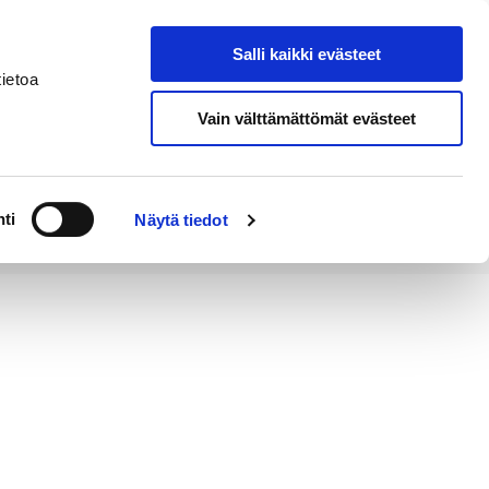
Salli kaikki evästeet
Tapahtumakalenteri
Hae sivustolta
ietoa
Vain välttämättömät evästeet
Työ ja
Kaupunki ja
rittäminen
hallinto
ti
Näytä tiedot