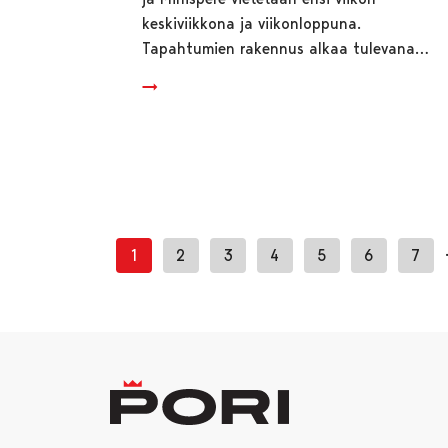
keskiviikkona ja viikonloppuna.
Tapahtumien rakennus alkaa tulevana…
1
2
3
4
5
6
7