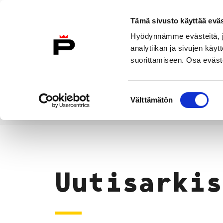
Siirry sisältöön
Tämä sivusto käyttää eväs
Suomeksi
Hyödynnämme evästeitä, jo
Etusivulle
analytiikan ja sivujen kä
suorittamiseen. Osa eväste
Asuminen ja
Kasvatu
ympäristö
koulu
Suostumuksen
Välttämätön
valinta
Uutiset
Etusivu
Uutisarkis