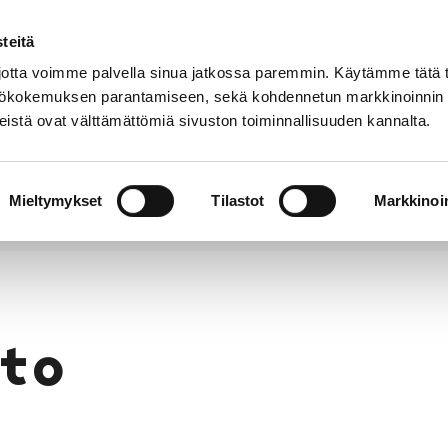
teitä
Puhelinluettelo
Anna palautetta
tta voimme palvella sinua jatkossa paremmin. Käytämme tätä t
yttökokemuksen parantamiseen, sekä kohdennetun markkinoinnin
istä ovat välttämättömiä sivuston toiminnallisuuden kannalta.
s ja
Vapaa-
Hyvinvointi
tus
aika
y
Mieltymykset
Tilastot
Markkinoin
to