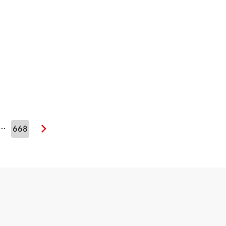
…
668
Seuraava sivu