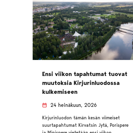
Ensi viikon tapahtumat tuovat
muutoksia Kirjurinluodossa
kulkemiseen
24 heinäkuun, 2026
Kirjurinluodon tämän kesän viimeiset
suurtapahtumat Kirvatsin Jytä, Porispere
ja Minispere vietetään ensi viikon