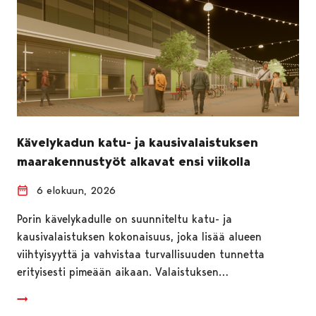
Kävelykadun katu- ja kausivalaistuksen
maarakennustyöt alkavat ensi viikolla
6 elokuun, 2026
Porin kävelykadulle on suunniteltu katu- ja
kausivalaistuksen kokonaisuus, joka lisää alueen
viihtyisyyttä ja vahvistaa turvallisuuden tunnetta
erityisesti pimeään aikaan. Valaistuksen…