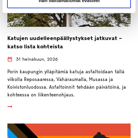
Vain välttämättömät evästeet
Katujen uudelleenpäällystykset jatkuvat –
katso lista kohteista
31 heinäkuun, 2026
Porin kaupungin ylläpitämiä katuja asfaltoidaan tällä
viikolla Reposaaressa, Vähäraumalla, Musassa ja
Koivistonluodossa. Asfaltoinnit tehdään päivätöinä, ja
kohteessa on liikenteenohjaus.