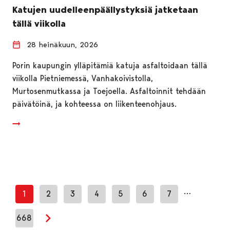
Katujen uudelleenpäällystyksiä jatketaan
tällä viikolla
28 heinäkuun, 2026
Porin kaupungin ylläpitämiä katuja asfaltoidaan tällä
viikolla Pietniemessä, Vanhakoivistolla,
Murtosenmutkassa ja Toejoella. Asfaltoinnit tehdään
päivätöinä, ja kohteessa on liikenteenohjaus.
…
1
2
3
4
5
6
7
668
Seuraava sivu