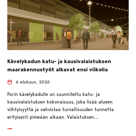
Kävelykadun katu- ja kausivalaistuksen
maarakennustyöt alkavat ensi viikolla
6 elokuun, 2026
Porin kävelykadulle on suunniteltu katu- ja
kausivalaistuksen kokonaisuus, joka lisää alueen
viihtyisyyttä ja vahvistaa turvallisuuden tunnetta
erityisesti pimeään aikaan. Valaistuksen…