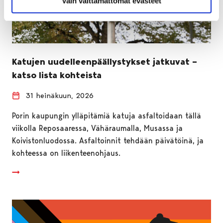
Vain välttämättömät evästeet
Katujen uudelleenpäällystykset jatkuvat –
katso lista kohteista
31 heinäkuun, 2026
Porin kaupungin ylläpitämiä katuja asfaltoidaan tällä
viikolla Reposaaressa, Vähäraumalla, Musassa ja
Koivistonluodossa. Asfaltoinnit tehdään päivätöinä, ja
kohteessa on liikenteenohjaus.