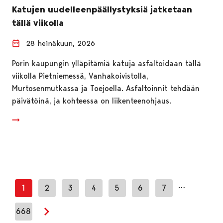
Katujen uudelleenpäällystyksiä jatketaan
tällä viikolla
28 heinäkuun, 2026
Porin kaupungin ylläpitämiä katuja asfaltoidaan tällä
viikolla Pietniemessä, Vanhakoivistolla,
Murtosenmutkassa ja Toejoella. Asfaltoinnit tehdään
päivätöinä, ja kohteessa on liikenteenohjaus.
…
1
2
3
4
5
6
7
668
Seuraava sivu