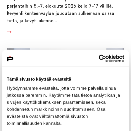
perjantaihin 5.–7. elokuuta 2026 kello 7–17 välillä.
Kevyenliikenteenväylää joudutaan sulkemaan osissa
tietä, ja kevyt liikenne…
Tämä sivusto käyttää evästeitä
Hyödynnämme evästeitä, jotta voimme palvella sinua
jatkossa paremmin. Käytämme tätä tietoa analytiikan ja
sivujen käyttökokemuksen parantamiseen, sekä
kohdennetun markkinoinnin suorittamiseen. Osa
evästeistä ovat välttämättömiä sivuston
toiminnallisuuden kannalta.
Pori avaa vuoden 2026 hissi- ja