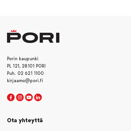
Porin kaupunki
PL 121, 28101 PORI
Puh. 02 621 1100
kirjaamo@pori.fi
Porin kaupunki Facebookissa
Avautuu uudessa välilehdessä
Porin kaupunki Instagramissa
Avautuu uudessa välilehdessä
Porin kaupunki Youtubessa
Avautuu uudessa välilehdessä
Porin kaupunki LinkedInissa
Avautuu uudessa välilehdessä
Ota yhteyttä