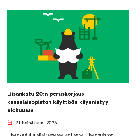
Liisankatu 20:n peruskorjaus
kansalaisopiston käyttöön käynnistyy
elokuussa
31 heinäkuun, 2026
Liisankadulla sijaitsevassa entisenä Liisanpuiston