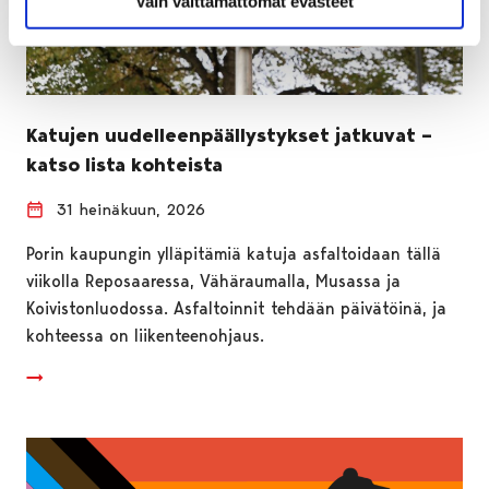
Vain välttämättömät evästeet
Katujen uudelleenpäällystykset jatkuvat –
katso lista kohteista
31 heinäkuun, 2026
Porin kaupungin ylläpitämiä katuja asfaltoidaan tällä
viikolla Reposaaressa, Vähäraumalla, Musassa ja
Koivistonluodossa. Asfaltoinnit tehdään päivätöinä, ja
kohteessa on liikenteenohjaus.