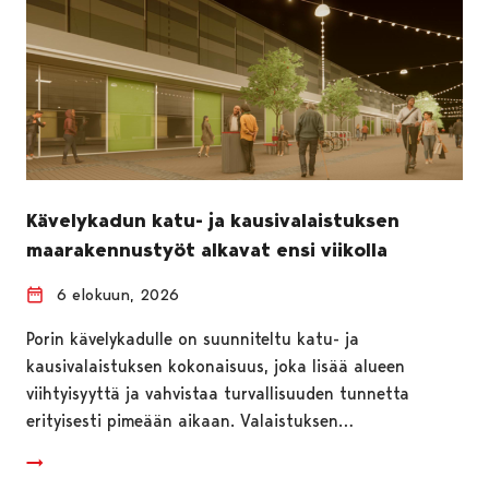
Kävelykadun katu- ja kausivalaistuksen
maarakennustyöt alkavat ensi viikolla
6 elokuun, 2026
Porin kävelykadulle on suunniteltu katu- ja
kausivalaistuksen kokonaisuus, joka lisää alueen
viihtyisyyttä ja vahvistaa turvallisuuden tunnetta
erityisesti pimeään aikaan. Valaistuksen…