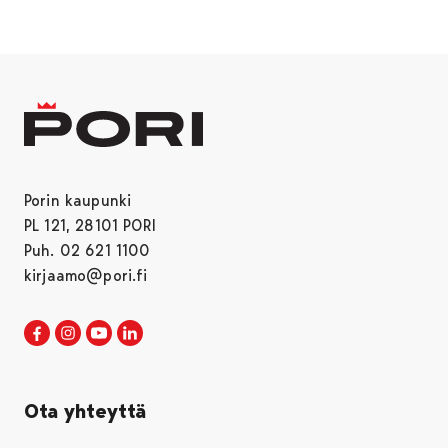
Porin kaupunki
PL 121, 28101 PORI
Puh. 02 621 1100
kirjaamo@pori.fi
Porin kaupunki Facebookissa
Avautuu uudessa välilehdessä
Porin kaupunki Instagramissa
Avautuu uudessa välilehdessä
Porin kaupunki Youtubessa
Avautuu uudessa välilehdessä
Porin kaupunki LinkedInissa
Avautuu uudessa välilehdessä
Ota yhteyttä