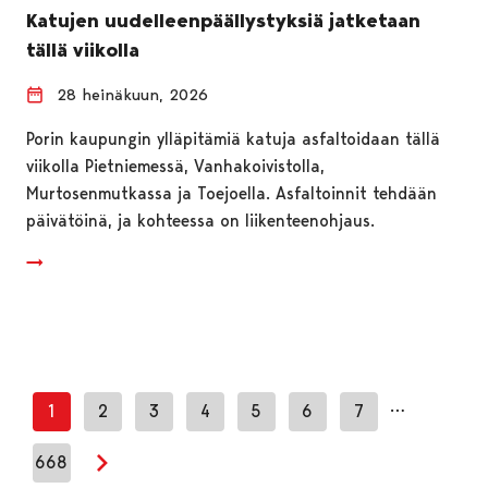
Katujen uudelleenpäällystyksiä jatketaan
tällä viikolla
28 heinäkuun, 2026
Porin kaupungin ylläpitämiä katuja asfaltoidaan tällä
viikolla Pietniemessä, Vanhakoivistolla,
Murtosenmutkassa ja Toejoella. Asfaltoinnit tehdään
päivätöinä, ja kohteessa on liikenteenohjaus.
…
1
2
3
4
5
6
7
668
Seuraava sivu