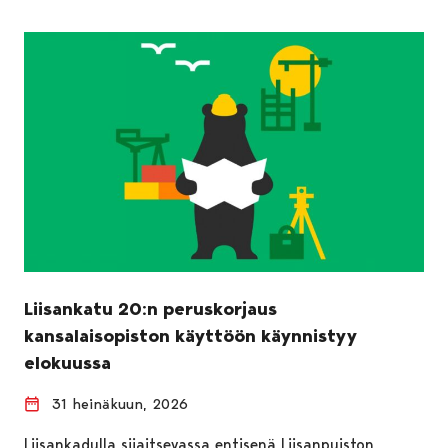
Liisankatu 20:n peruskorjaus
kansalaisopiston käyttöön käynnistyy
elokuussa
31 heinäkuun, 2026
Liisankadulla sijaitsevassa entisenä Liisanpuiston