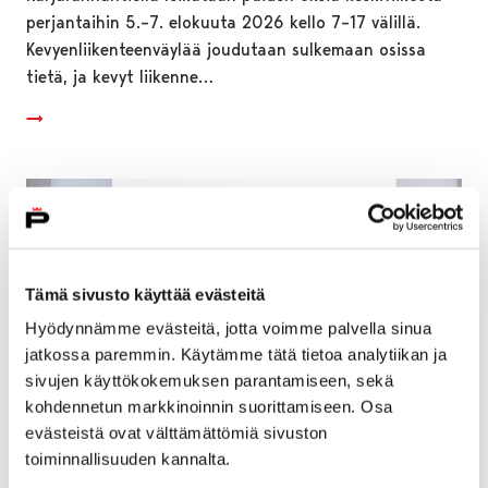
perjantaihin 5.–7. elokuuta 2026 kello 7–17 välillä.
Kevyenliikenteenväylää joudutaan sulkemaan osissa
tietä, ja kevyt liikenne…
Tämä sivusto käyttää evästeitä
Hyödynnämme evästeitä, jotta voimme palvella sinua
jatkossa paremmin. Käytämme tätä tietoa analytiikan ja
sivujen käyttökokemuksen parantamiseen, sekä
kohdennetun markkinoinnin suorittamiseen. Osa
evästeistä ovat välttämättömiä sivuston
toiminnallisuuden kannalta.
Pori avaa vuoden 2026 hissi- ja