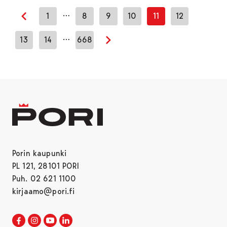
…
1
8
9
10
11
12
Edellinen sivu
…
13
14
668
Seuraava sivu
Porin kaupunki
PL 121, 28101 PORI
Puh. 02 621 1100
kirjaamo@pori.fi
Porin kaupunki Facebookissa
Avautuu uudessa välilehdessä
Porin kaupunki Instagramissa
Avautuu uudessa välilehdessä
Porin kaupunki Youtubessa
Avautuu uudessa välilehdessä
Porin kaupunki LinkedInissa
Avautuu uudessa välilehdessä