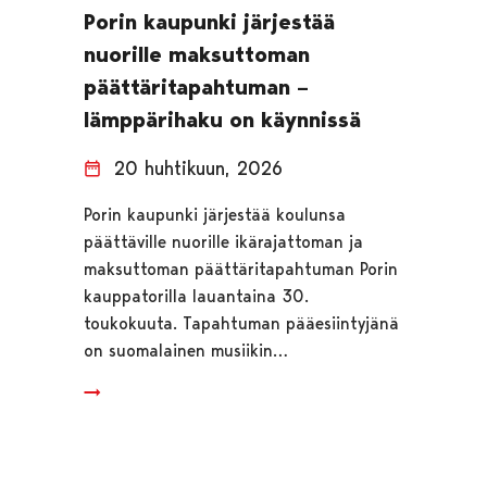
Porin kaupunki järjestää
nuorille maksuttoman
päättäritapahtuman –
lämppärihaku on käynnissä
20 huhtikuun, 2026
Porin kaupunki järjestää koulunsa
päättäville nuorille ikärajattoman ja
maksuttoman päättäritapahtuman Porin
kauppatorilla lauantaina 30.
toukokuuta. Tapahtuman pääesiintyjänä
on suomalainen musiikin…