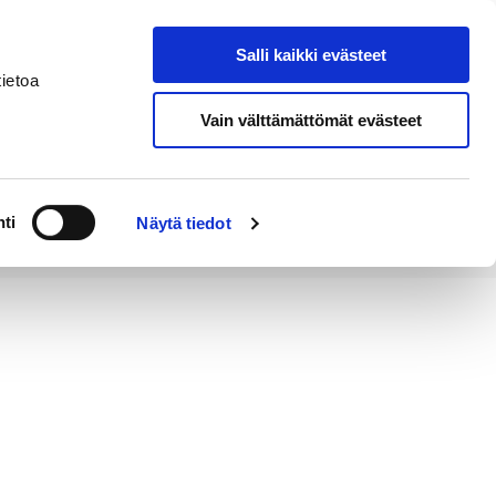
Salli kaikki evästeet
Tapahtumakalenteri
Hae sivustolta
ietoa
Vain välttämättömät evästeet
Työ ja
Kaupunki ja
rittäminen
hallinto
ti
Näytä tiedot