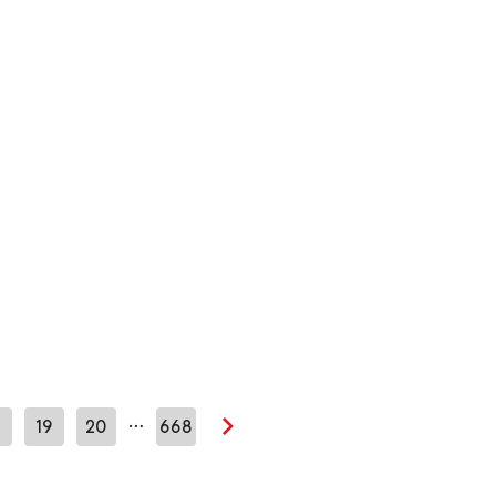
…
8
19
20
668
Seuraava sivu