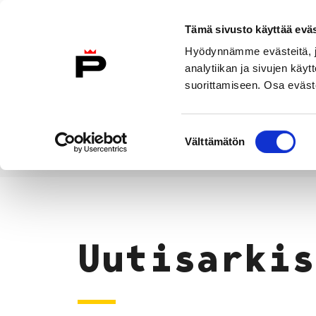
Siirry sisältöön
Tämä sivusto käyttää eväs
Suomeksi
Hyödynnämme evästeitä, jo
Etusivulle
analytiikan ja sivujen kä
suorittamiseen. Osa eväste
Asuminen ja
Kasvatu
ympäristö
koulu
Suostumuksen
Välttämätön
valinta
Uutiset
Etusivu
Uutisarkis