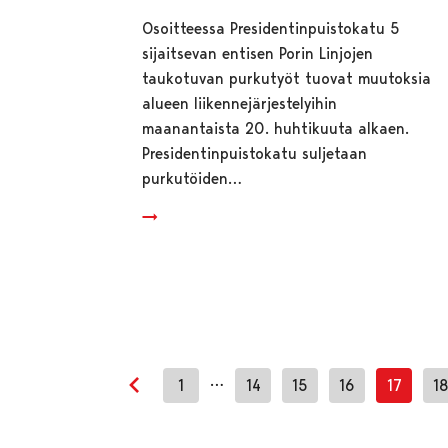
Osoitteessa Presidentinpuistokatu 5
sijaitsevan entisen Porin Linjojen
taukotuvan purkutyöt tuovat muutoksia
alueen liikennejärjestelyihin
maanantaista 20. huhtikuuta alkaen.
Presidentinpuistokatu suljetaan
purkutöiden…
…
1
14
15
16
17
1
Edellinen sivu