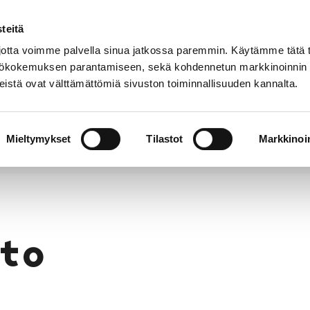
teitä
Puhelinluettelo
Anna palautetta
tta voimme palvella sinua jatkossa paremmin. Käytämme tätä t
yttökokemuksen parantamiseen, sekä kohdennetun markkinoinnin
istä ovat välttämättömiä sivuston toiminnallisuuden kannalta.
s ja
Vapaa-
Hyvinvointi
tus
aika
y
Mieltymykset
Tilastot
Markkinoin
to