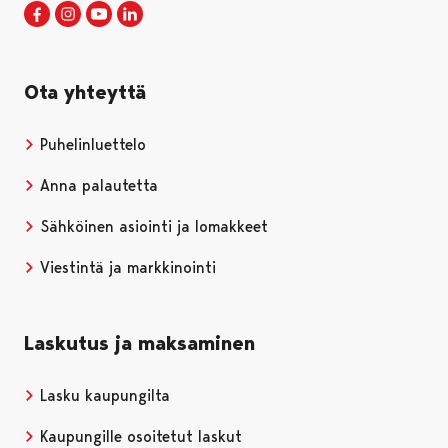
Porin kaupunki Facebookissa
Avautuu uudessa välilehdessä
Porin kaupunki Instagramissa
Avautuu uudessa välilehdessä
Porin kaupunki Youtubessa
Avautuu uudessa välilehdessä
Porin kaupunki LinkedInissa
Avautuu uudessa välilehdessä
Ota yhteyttä
Puhelinluettelo
Anna palautetta
Sähköinen asiointi ja lomakkeet
Viestintä ja markkinointi
Laskutus ja maksaminen
Lasku kaupungilta
Kaupungille osoitetut laskut