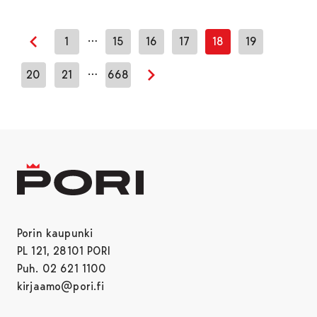
…
1
15
16
17
18
19
Edellinen sivu
…
20
21
668
Seuraava sivu
Porin kaupunki
PL 121, 28101 PORI
Puh. 02 621 1100
kirjaamo@pori.fi