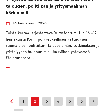
talouden, politiikan ja yritysmaailman
kärkinimiä
13 heinäkuun, 2026
Toista kertaa järjestettävä Yritysfoorumi tuo 16.–17.
heinäkuuta Poriin poikkeuksellisen kattauksen
suomalaisen politiikan, talouselämän, tutkimuksen ja
yrittäjyyden huippunimiä. Jazzviikon yhteydessä
Etelärannassa…
1
2
3
4
5
6
7
Edellinen sivu