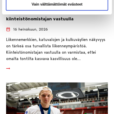
Vain välttämättömät evästeet
Ylikasvaneen kasvillisuuden poisto on
kiinteistönomistajan vastuulla
16 heinäkuun, 2026
Liikennemerkkien, katuvalojen ja kulkuväylien näkyvyys
on tärkeä osa turvallista liikenneympäristöä.
Kiinteistönomistajan vastuulla on varmistaa, ettei
omalta tontilta kasvava kasvillisuus ole…