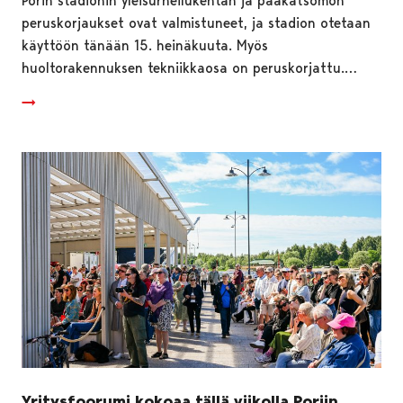
Porin stadionin yleisurheilukentän ja pääkatsomon
peruskorjaukset ovat valmistuneet, ja stadion otetaan
käyttöön tänään 15. heinäkuuta. Myös
huoltorakennuksen tekniikkaosa on peruskorjattu.…
Yritysfoorumi kokoaa tällä viikolla Poriin