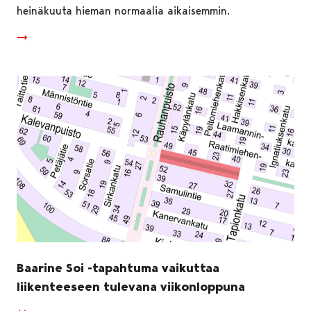
heinäkuuta hieman normaalia aikaisemmin.
Baarine Soi -tapahtuma vaikuttaa
liikenteeseen tulevana viikonloppuna