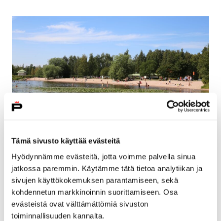
Tämä sivusto käyttää evästeitä
Porin alueen uimavedet ovat
Hyödynnämme evästeitä, jotta voimme palvella sinua
mikrobiologisesti hyvälaatuisia –
jatkossa paremmin. Käytämme tätä tietoa analytiikan ja
sinilevähavaintoja Porissa, Eurajoella ja
sivujen käyttökokemuksen parantamiseen, sekä
Harjavallassa
kohdennetun markkinoinnin suorittamiseen. Osa
evästeistä ovat välttämättömiä sivuston
17 heinäkuun, 2026
toiminnallisuuden kannalta.