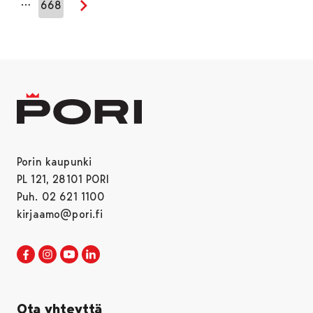
…
668
Seuraava sivu
Porin kaupunki
PL 121, 28101 PORI
Puh. 02 621 1100
kirjaamo@pori.fi
Porin kaupunki Facebookissa
Avautuu uudessa välilehdessä
Porin kaupunki Instagramissa
Avautuu uudessa välilehdessä
Porin kaupunki Youtubessa
Avautuu uudessa välilehdessä
Porin kaupunki LinkedInissa
Avautuu uudessa välilehdessä
Ota yhteyttä