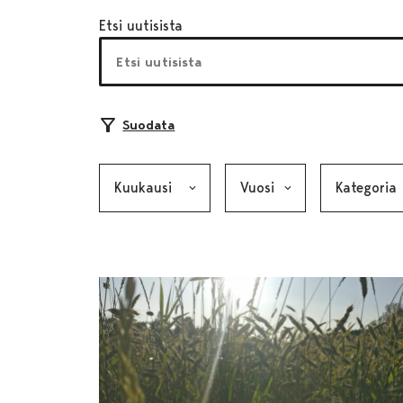
Etsi uutisista
Suodata
Kuukausi, valinta lähettää lomakkeen
Vuosi, valinta lähettää lom
Kategoria, v