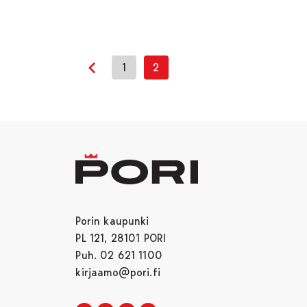
1
2
Edellinen sivu
Porin kaupunki
PL 121, 28101 PORI
Puh. 02 621 1100
kirjaamo@pori.fi