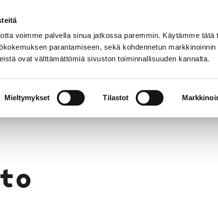
teitä
Puhelinluettelo
Anna palautetta
tta voimme palvella sinua jatkossa paremmin. Käytämme tätä t
yttökokemuksen parantamiseen, sekä kohdennetun markkinoinnin
istä ovat välttämättömiä sivuston toiminnallisuuden kannalta.
s ja
Vapaa-
Hyvinvointi
tus
aika
y
Mieltymykset
Tilastot
Markkinoin
to