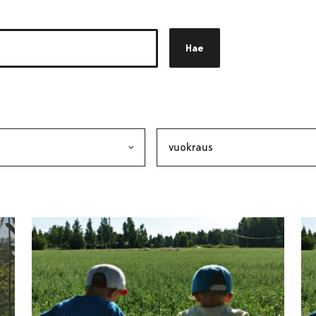
Hae
akkeen
alinta lähettää lomakkeen
Avainsana, valinta lähettää lo