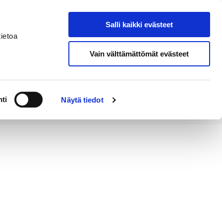
Salli kaikki evästeet
Tapahtumakalenteri
Hae sivustolta
ietoa
Vain välttämättömät evästeet
Työ ja
Kaupunki ja
rittäminen
hallinto
ti
Näytä tiedot