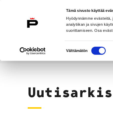
Siirry sisältöön
Tämä sivusto käyttää eväs
Suomeksi
Hyödynnämme evästeitä, jo
Etusivulle
analytiikan ja sivujen kä
suorittamiseen. Osa eväste
Asuminen ja
Kasvatu
ympäristö
koulu
Suostumuksen
Välttämätön
valinta
Uutiset
Etusivu
Uutisarkis