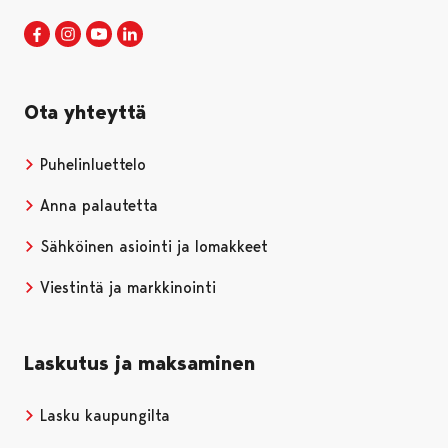
Porin kaupunki Facebookissa
Avautuu uudessa välilehdessä
Porin kaupunki Instagramissa
Avautuu uudessa välilehdessä
Porin kaupunki Youtubessa
Avautuu uudessa välilehdessä
Porin kaupunki LinkedInissa
Avautuu uudessa välilehdessä
Ota yhteyttä
Puhelinluettelo
Anna palautetta
Sähköinen asiointi ja lomakkeet
Viestintä ja markkinointi
Laskutus ja maksaminen
Lasku kaupungilta