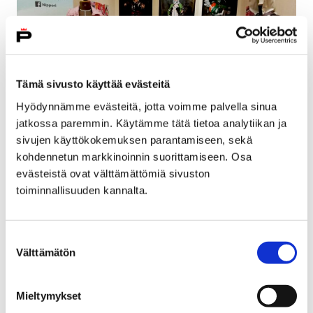
Tämä sivusto käyttää evästeitä
Hyödynnämme evästeitä, jotta voimme palvella sinua
jatkossa paremmin. Käytämme tätä tietoa analytiikan ja
sivujen käyttökokemuksen parantamiseen, sekä
kohdennetun markkinoinnin suorittamiseen. Osa
Koto soi taideteemaisessa Nipporissa
evästeistä ovat välttämättömiä sivuston
toiminnallisuuden kannalta.
20 syyskuun, 2018
Suosittu anime- ja mangatapahtuma Nippori
Suostumuksen
järjestetään lauantaina 29.9.2018 kello 12–20.
Välttämätön
valinta
Teemana on tänä vuonna taide. Tapahtuma alkaa kello
12 Porin…
Mieltymykset