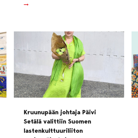
Kruunupään johtaja Päivi
Setälä valittiin Suomen
lastenkulttuuriliiton