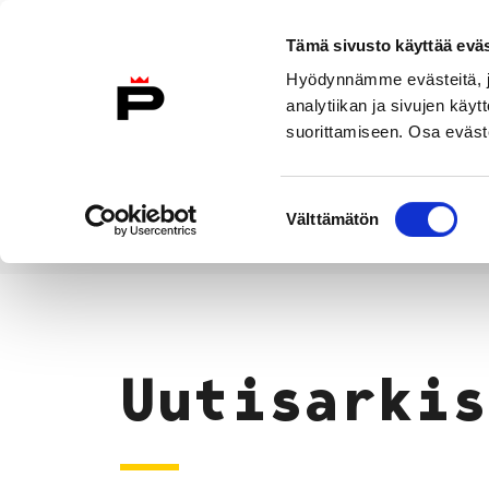
Siirry sisältöön
Tämä sivusto käyttää eväs
Suomeksi
Hyödynnämme evästeitä, jo
Etusivulle
analytiikan ja sivujen kä
suorittamiseen. Osa eväste
Asuminen ja
Kasvatu
ympäristö
koulu
Suostumuksen
Välttämätön
valinta
Uutiset
Etusivu
Uutisarkis