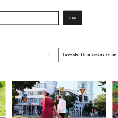
Hae
akkeen
alinta lähettää lomakkeen
Avainsana, valinta lähettää lo