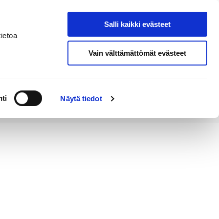
Salli kaikki evästeet
Tapahtumakalenteri
Hae sivustolta
ietoa
Vain välttämättömät evästeet
Työ ja
Kaupunki ja
rittäminen
hallinto
ti
Näytä tiedot