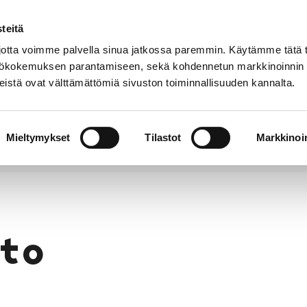
teitä
Puhelinluettelo
Anna palautetta
tta voimme palvella sinua jatkossa paremmin. Käytämme tätä t
yttökokemuksen parantamiseen, sekä kohdennetun markkinoinnin
istä ovat välttämättömiä sivuston toiminnallisuuden kannalta.
s ja
Vapaa-
Hyvinvointi
tus
aika
y
Mieltymykset
Tilastot
Markkinoin
to