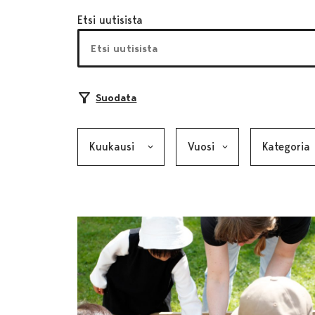
Etsi uutisista
Suodata
Kuukausi, valinta lähettää lomakkeen
Vuosi, valinta lähettää lom
Kategoria, v