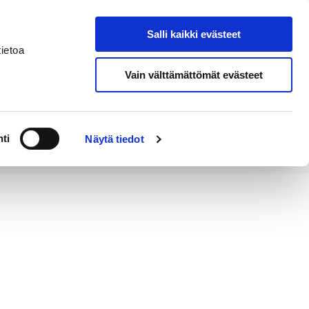
Salli kaikki evästeet
Tapahtumakalenteri
Hae sivustolta
ietoa
Vain välttämättömät evästeet
Työ ja
Kaupunki ja
rittäminen
hallinto
ti
Näytä tiedot