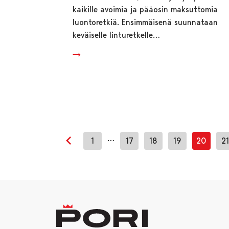
kaikille avoimia ja pääosin maksuttomia
luontoretkiä. Ensimmäisenä suunnataan
keväiselle linturetkelle…
…
1
17
18
19
20
2
Edellinen sivu