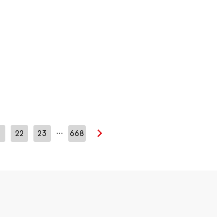
…
1
22
23
668
Seuraava sivu