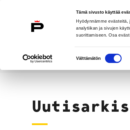
Siirry sisältöön
Tämä sivusto käyttää eväs
Suomeksi
Hyödynnämme evästeitä, jo
Etusivulle
analytiikan ja sivujen kä
suorittamiseen. Osa eväste
Asuminen ja
Kasvatu
ympäristö
koulu
Suostumuksen
Välttämätön
valinta
Uutiset
Etusivu
Uutisarkis