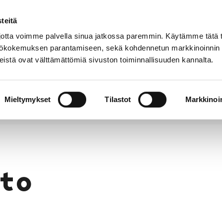
teitä
Puhelinluettelo
Anna palautetta
tta voimme palvella sinua jatkossa paremmin. Käytämme tätä t
yttökokemuksen parantamiseen, sekä kohdennetun markkinoinnin
istä ovat välttämättömiä sivuston toiminnallisuuden kannalta.
s ja
Vapaa-
Hyvinvointi
tus
aika
y
Mieltymykset
Tilastot
Markkinoin
to