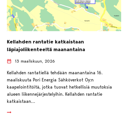
Kellahden rantatie katkaistaan
läpiajoliikenteeltä maanantaina
13 maaliskuun, 2026
Kellahden rantatiellä tehdään maanantaina 16.
maaliskuuta Pori Energia Sähköverkot Oy:n
kaapelointitöitä, jotka tuovat hetkellisiä muutoksia
alueen liikennejärjestelyihin. Kellahden rantatie
katkaistaan…