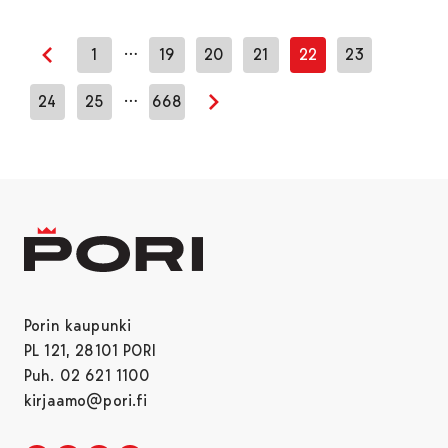
…
1
19
20
21
22
23
Edellinen sivu
…
24
25
668
Seuraava sivu
Porin kaupunki
PL 121, 28101 PORI
Puh. 02 621 1100
kirjaamo@pori.fi