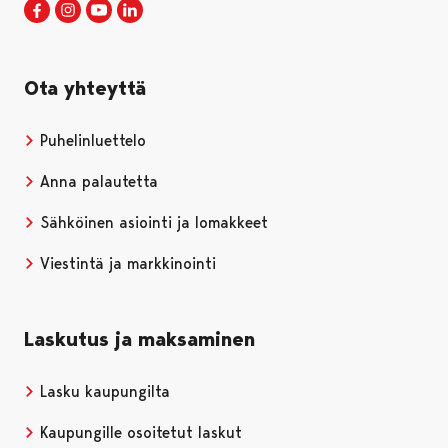
Porin kaupunki Facebookissa
Avautuu uudessa välilehdessä
Porin kaupunki Instagramissa
Avautuu uudessa välilehdessä
Porin kaupunki Youtubessa
Avautuu uudessa välilehdessä
Porin kaupunki LinkedInissa
Avautuu uudessa välilehdessä
Ota yhteyttä
Puhelinluettelo
Anna palautetta
Sähköinen asiointi ja lomakkeet
Viestintä ja markkinointi
Laskutus ja maksaminen
Lasku kaupungilta
Kaupungille osoitetut laskut