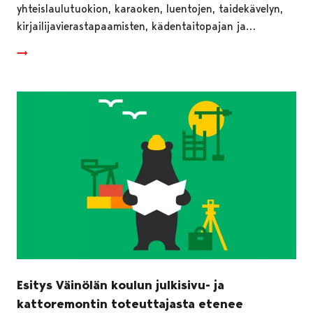
yhteislaulutuokion, karaoken, luentojen, taidekävelyn,
kirjailijavierastapaamisten, kädentaitopajan ja…
Esitys Väinölän koulun julkisivu- ja
kattoremontin toteuttajasta etenee