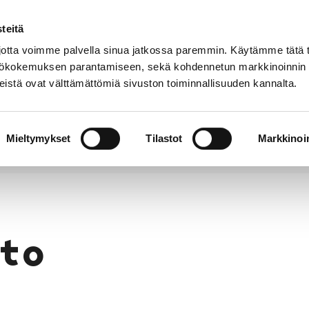
teitä
Puhelinluettelo
Anna palautetta
tta voimme palvella sinua jatkossa paremmin. Käytämme tätä t
yttökokemuksen parantamiseen, sekä kohdennetun markkinoinnin
istä ovat välttämättömiä sivuston toiminnallisuuden kannalta.
s ja
Vapaa-
Hyvinvointi
tus
aika
y
Mieltymykset
Tilastot
Markkinoin
to