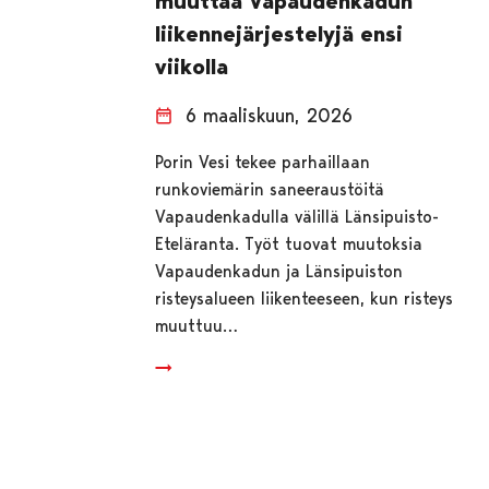
muuttaa Vapaudenkadun
liikennejärjestelyjä ensi
viikolla
6 maaliskuun, 2026
Porin Vesi tekee parhaillaan
runkoviemärin saneeraustöitä
Vapaudenkadulla välillä Länsipuisto-
Eteläranta. Työt tuovat muutoksia
Vapaudenkadun ja Länsipuiston
risteysalueen liikenteeseen, kun risteys
muuttuu…