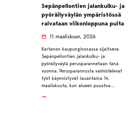
Sepänpellontien jalankulku- ja
pyöräilyväylän ympäristössä
raivataan viikonloppuna puita
11 maaliskuun, 2026
Kartanon kaupunginosassa sijaitseva
Sepänpellontien jalankulku- ja
pyöräilyväylä perusparannetaan tänä
vuonna. Perusparannusta valmistelevat
työt käynnistyvät lauantaina 14.
maaliskuuta, kun alueen puustoa…