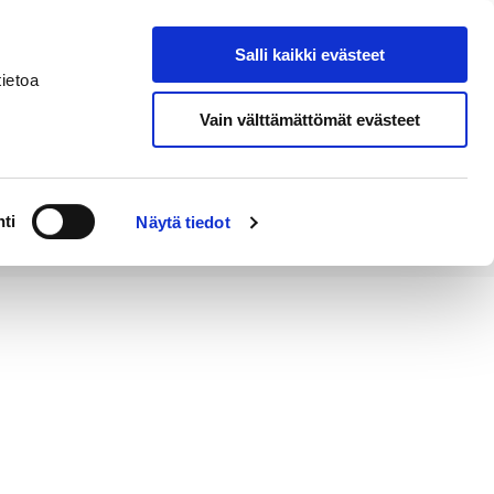
Salli kaikki evästeet
Tapahtumakalenteri
Hae sivustolta
ietoa
Vain välttämättömät evästeet
Työ ja
Kaupunki ja
rittäminen
hallinto
ti
Näytä tiedot