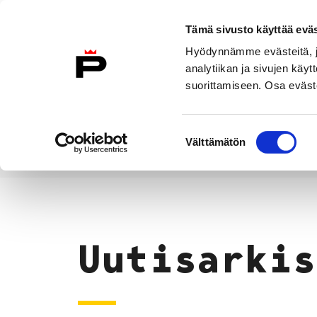
Siirry sisältöön
Tämä sivusto käyttää eväs
Suomeksi
Hyödynnämme evästeitä, jo
Etusivulle
analytiikan ja sivujen kä
suorittamiseen. Osa eväste
Asuminen ja
Kasvatu
ympäristö
koulu
Suostumuksen
Välttämätön
valinta
Uutiset
Etusivu
Uutisarkis