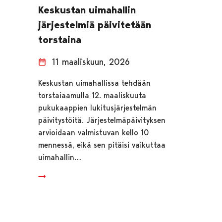
Keskustan uimahallin
järjestelmiä päivitetään
torstaina
11 maaliskuun, 2026
Keskustan uimahallissa tehdään
torstaiaamulla 12. maaliskuuta
pukukaappien lukitusjärjestelmän
päivitystöitä. Järjestelmäpäivityksen
arvioidaan valmistuvan kello 10
mennessä, eikä sen pitäisi vaikuttaa
uimahallin…