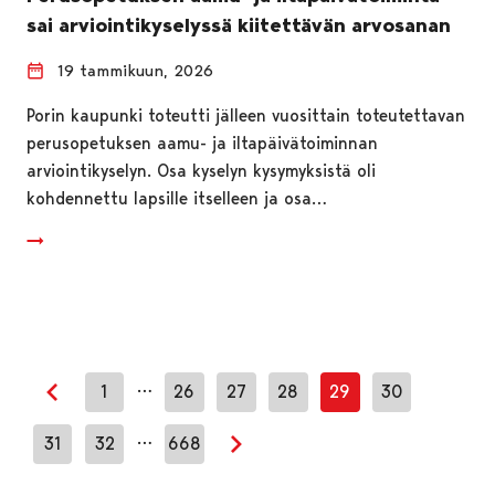
sai arviointikyselyssä kiitettävän arvosanan
19 tammikuun, 2026
Porin kaupunki toteutti jälleen vuosittain toteutettavan
perusopetuksen aamu- ja iltapäivätoiminnan
arviointikyselyn. Osa kyselyn kysymyksistä oli
kohdennettu lapsille itselleen ja osa…
…
1
26
27
28
29
30
Edellinen sivu
…
31
32
668
Seuraava sivu