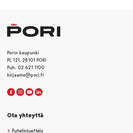
Porin kaupunki
PL 121, 28101 PORI
Puh. 02 621 1100
kirjaamo@pori.fi
Porin kaupunki Facebookissa
Avautuu uudessa välilehdessä
Porin kaupunki Instagramissa
Avautuu uudessa välilehdessä
Porin kaupunki Youtubessa
Avautuu uudessa välilehdessä
Porin kaupunki LinkedInissa
Avautuu uudessa välilehdessä
Ota yhteyttä
Puhelinluettelo