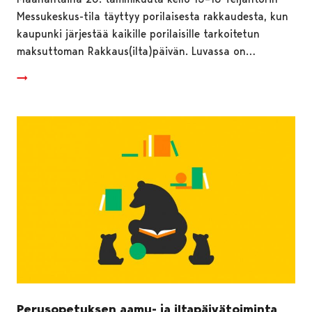
Messukeskus-tila täyttyy porilaisesta rakkaudesta, kun
kaupunki järjestää kaikille porilaisille tarkoitetun
maksuttoman Rakkaus(ilta)päivän. Luvassa on…
Perusopetuksen aamu- ja iltapäivätoiminta