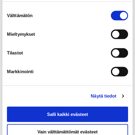
tekemistä
Suostumuksen
Välttämätön
valinta
21 tammikuun, 2026
Porissa järjestetään talvilomaviikoilla 8 ja 9 runsaasti
Mieltymykset
tapahtumia ja toimintaa. Luvassa on käsillä tekemistä,
kulttuuria ja liikuntaa useissa eri toimipisteissä…
Tilastot
Markkinointi
Näytä tiedot
Salli kaikki evästeet
Vain välttämättömät evästeet