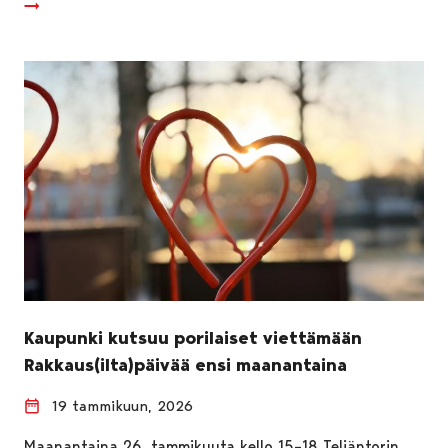
Kaupunki kutsuu porilaiset viettämään
Rakkaus(ilta)päivää ensi maanantaina
19 tammikuun, 2026
Maanantaina 26. tammikuuta kello 15–18 Teljäntorin