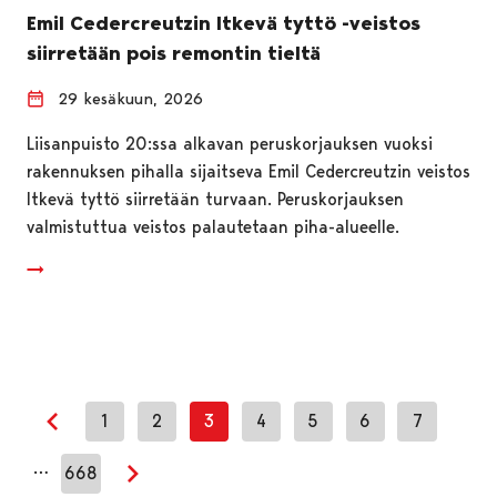
Emil Cedercreutzin Itkevä tyttö -veistos
siirretään pois remontin tieltä
29 kesäkuun, 2026
Liisanpuisto 20:ssa alkavan peruskorjauksen vuoksi
rakennuksen pihalla sijaitseva Emil Cedercreutzin veistos
Itkevä tyttö siirretään turvaan. Peruskorjauksen
valmistuttua veistos palautetaan piha-alueelle.
1
2
3
4
5
6
7
Edellinen sivu
…
668
Seuraava sivu