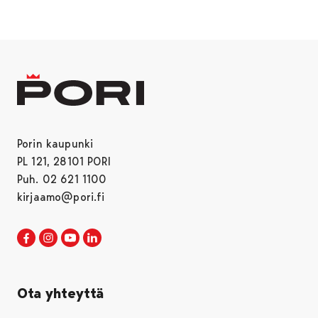
Porin kaupunki
PL 121, 28101 PORI
Puh. 02 621 1100
kirjaamo@pori.fi
Porin kaupunki Facebookissa
Avautuu uudessa välilehdessä
Porin kaupunki Instagramissa
Avautuu uudessa välilehdessä
Porin kaupunki Youtubessa
Avautuu uudessa välilehdessä
Porin kaupunki LinkedInissa
Avautuu uudessa välilehdessä
Ota yhteyttä