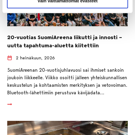
Vain välttämättömät evästeet
20-vuotias SuomiAreena liikutti ja innosti –
uutta tapahtuma-aluetta kiitettiin
2 heinäkuun, 2026
SuomiAreenan 20-vuotisjuhlavuosi sai ihmiset sankoin
joukoin liikkeelle. Viikko osoitti jälleen yhteiskunnallisen
keskustelun ja kohtaamisten merkityksen ja vetovoiman.
Bluetooth-lähettimiin perustuva kävijädata…