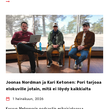
Joonas Nordman ja Kari Ketonen: Pori tarjoaa
elokuville jotain, mitä ei löydy kaikkialta
1 heinäkuun, 2026
Kasvun Metroporin podcastin erikoisjaksossa