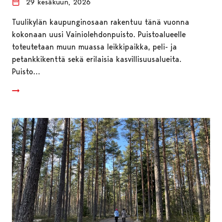
29 kesäkuun, 2026
Tuulikylän kaupunginosaan rakentuu tänä vuonna
kokonaan uusi Vainiolehdonpuisto. Puistoalueelle
toteutetaan muun muassa leikkipaikka, peli- ja
petankkikenttä sekä erilaisia kasvillisuusalueita.
Puisto…