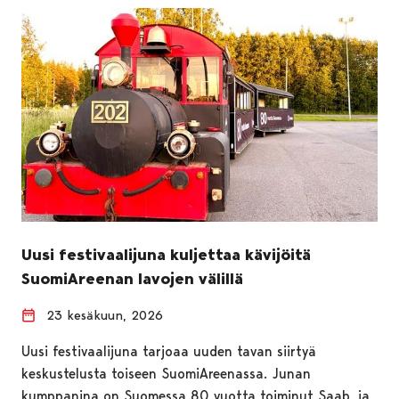
Uusi festivaalijuna kuljettaa kävijöitä
SuomiAreenan lavojen välillä
23 kesäkuun, 2026
Uusi festivaalijuna tarjoaa uuden tavan siirtyä
keskustelusta toiseen SuomiAreenassa. Junan
kumppanina on Suomessa 80 vuotta toiminut Saab, ja