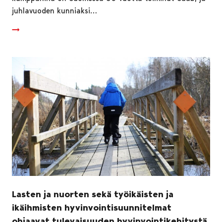
juhlavuoden kunniaksi…
Lasten ja nuorten sekä työikäisten ja
ikäihmisten hyvinvointisuunnitelmat
ohjaavat tulevaisuuden hyvinvointikehitystä