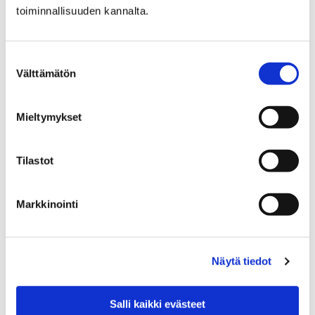
toiminnallisuuden kannalta.
Porin etsivä nuorisotyö on tavattavissa läpi
kesän
Suostumuksen
Välttämätön
valinta
23 kesäkuun, 2026
Porin etsivä nuorisotyö on nuorten tavoitettavissa läpi
Mieltymykset
kesän. Etsivä nuorisotyötekijä kohtaa alle 29-vuotiaita
porilaisia nuoria, jotka kaipaavat apua tai tukea…
Tilastot
Markkinointi
Näytä tiedot
Salli kaikki evästeet