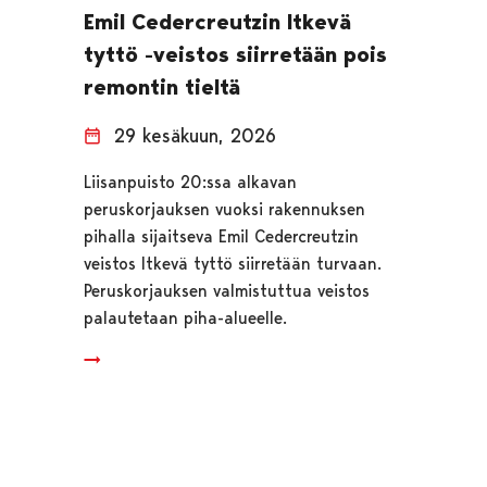
Emil Cedercreutzin Itkevä
tyttö -veistos siirretään pois
remontin tieltä
29 kesäkuun, 2026
Liisanpuisto 20:ssa alkavan
peruskorjauksen vuoksi rakennuksen
pihalla sijaitseva Emil Cedercreutzin
veistos Itkevä tyttö siirretään turvaan.
Peruskorjauksen valmistuttua veistos
palautetaan piha-alueelle.