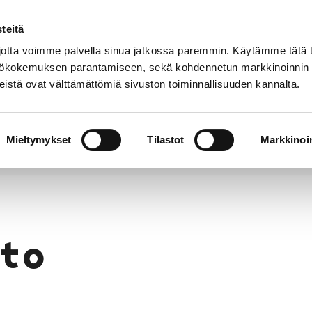
teitä
Puhelinluettelo
Anna palautetta
tta voimme palvella sinua jatkossa paremmin. Käytämme tätä t
yttökokemuksen parantamiseen, sekä kohdennetun markkinoinnin
istä ovat välttämättömiä sivuston toiminnallisuuden kannalta.
s ja
Vapaa-
Hyvinvointi
tus
aika
y
Mieltymykset
Tilastot
Markkinoin
to