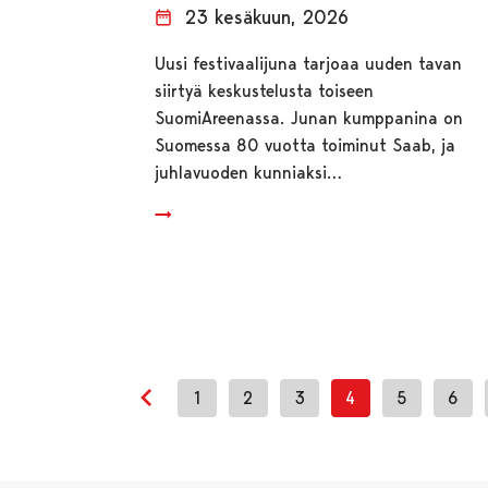
23 kesäkuun, 2026
Uusi festivaalijuna tarjoaa uuden tavan
siirtyä keskustelusta toiseen
SuomiAreenassa. Junan kumppanina on
Suomessa 80 vuotta toiminut Saab, ja
juhlavuoden kunniaksi…
1
2
3
4
5
6
Edellinen sivu