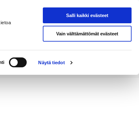
Salli kaikki evästeet
Tapahtumakalenteri
Hae sivustolta
ietoa
Vain välttämättömät evästeet
Työ ja
Kaupunki ja
rittäminen
hallinto
ti
Näytä tiedot