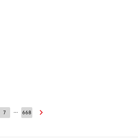
…
7
668
Seuraava sivu