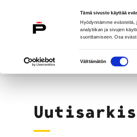
Siirry sisältöön
Tämä sivusto käyttää eväs
Suomeksi
Hyödynnämme evästeitä, jo
Etusivulle
analytiikan ja sivujen kä
suorittamiseen. Osa eväste
Asuminen ja
Kasvatu
ympäristö
koulu
Suostumuksen
Välttämätön
valinta
Uutiset
Etusivu
Uutisarkis