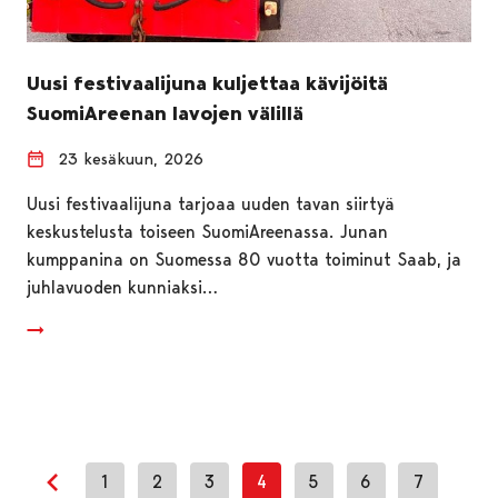
Uusi festivaalijuna kuljettaa kävijöitä
SuomiAreenan lavojen välillä
23 kesäkuun, 2026
Uusi festivaalijuna tarjoaa uuden tavan siirtyä
keskustelusta toiseen SuomiAreenassa. Junan
kumppanina on Suomessa 80 vuotta toiminut Saab, ja
juhlavuoden kunniaksi…
1
2
3
4
5
6
7
Edellinen sivu