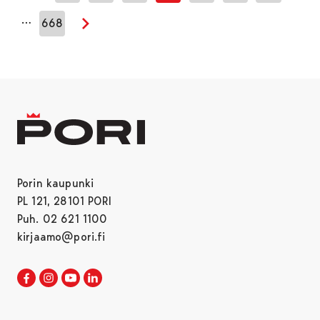
…
668
Seuraava sivu
Porin kaupunki
PL 121, 28101 PORI
Puh. 02 621 1100
kirjaamo@pori.fi
Porin kaupunki Facebookissa
Avautuu uudessa välilehdessä
Porin kaupunki Instagramissa
Avautuu uudessa välilehdessä
Porin kaupunki Youtubessa
Avautuu uudessa välilehdessä
Porin kaupunki LinkedInissa
Avautuu uudessa välilehdessä