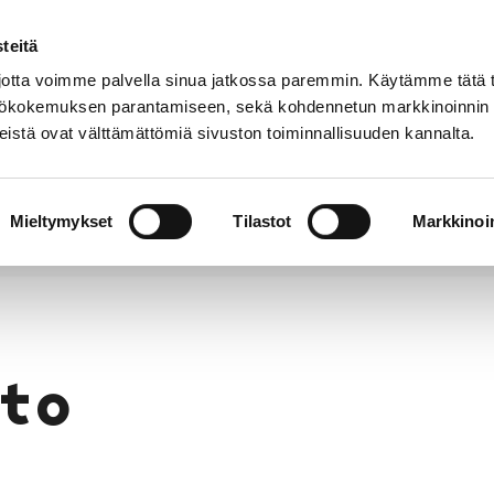
teitä
Puhelinluettelo
Anna palautetta
tta voimme palvella sinua jatkossa paremmin. Käytämme tätä t
yttökokemuksen parantamiseen, sekä kohdennetun markkinoinnin
istä ovat välttämättömiä sivuston toiminnallisuuden kannalta.
s ja
Vapaa-
Hyvinvointi
tus
aika
y
Mieltymykset
Tilastot
Markkinoin
to