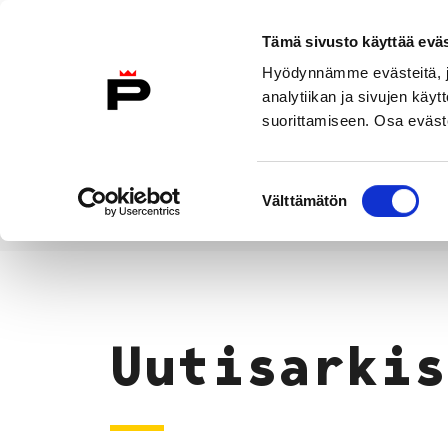
Siirry sisältöön
Tämä sivusto käyttää eväs
Suomeksi
Hyödynnämme evästeitä, jo
Etusivulle
analytiikan ja sivujen kä
suorittamiseen. Osa eväste
Asuminen ja
Kasvatu
ympäristö
koulu
Suostumuksen
Välttämätön
valinta
Uutiset
Etusivu
Uutisarkis