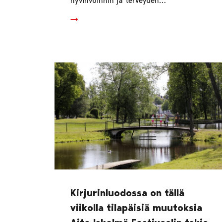
hyvinvoinnin ja terveyden…
Kirjurinluodossa on tällä
viikolla tilapäisiä muutoksia