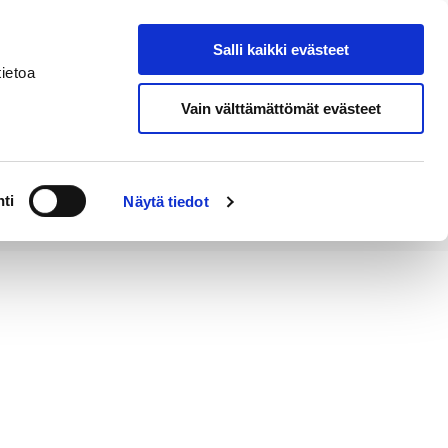
Salli kaikki evästeet
Tapahtumakalenteri
Hae sivustolta
ietoa
Vain välttämättömät evästeet
Työ ja
Kaupunki ja
rittäminen
hallinto
ti
Näytä tiedot