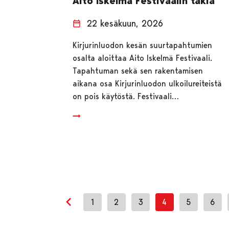
Aito Iskelmä Festivaalin takia
22 kesäkuun, 2026
Kirjurinluodon kesän suurtapahtumien
osalta aloittaa Aito Iskelmä Festivaali.
Tapahtuman sekä sen rakentamisen
aikana osa Kirjurinluodon ulkoilureiteistä
on pois käytöstä. Festivaali…
1
2
3
4
5
6
Edellinen sivu