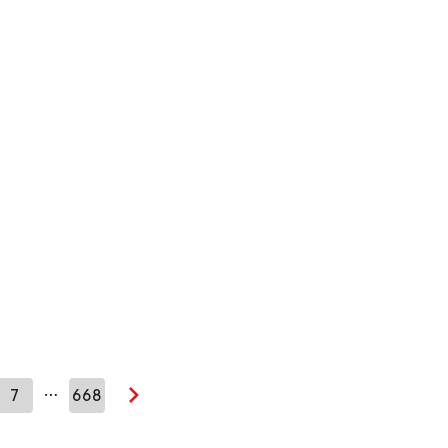
…
7
668
Seuraava sivu