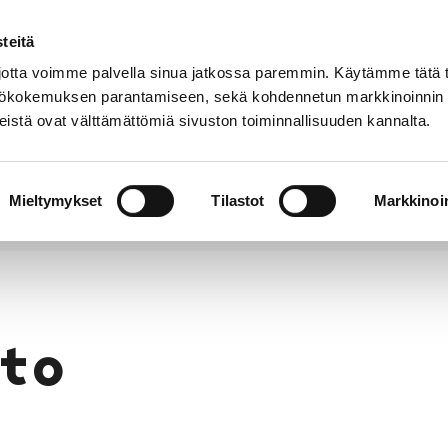
teitä
Puhelinluettelo
Anna palautetta
tta voimme palvella sinua jatkossa paremmin. Käytämme tätä t
yttökokemuksen parantamiseen, sekä kohdennetun markkinoinnin
istä ovat välttämättömiä sivuston toiminnallisuuden kannalta.
s ja
Vapaa-
Hyvinvointi
tus
aika
y
Mieltymykset
Tilastot
Markkinoin
to