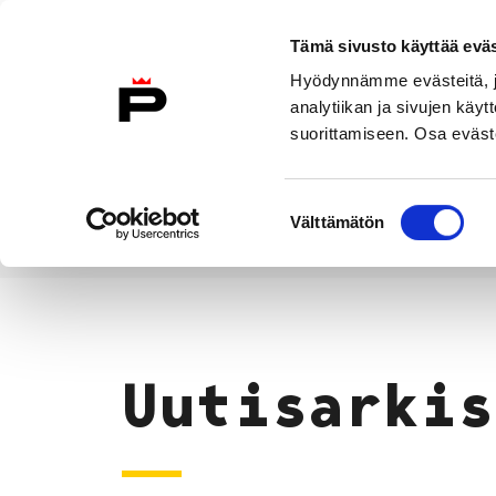
Siirry sisältöön
Tämä sivusto käyttää eväs
Suomeksi
Hyödynnämme evästeitä, jo
Etusivulle
analytiikan ja sivujen kä
suorittamiseen. Osa eväste
Asuminen ja
Kasvatu
ympäristö
koulu
Suostumuksen
Välttämätön
valinta
Uutiset
Etusivu
Uutisarkis