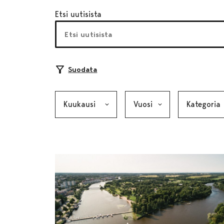
Etsi uutisista
Suodata
Kuukausi, valinta lähettää lomakkeen
Vuosi, valinta lähettää lom
Kategoria, v