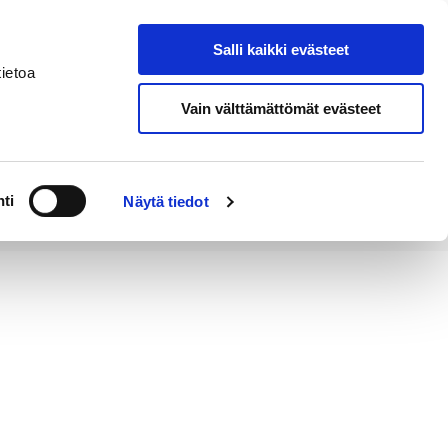
Salli kaikki evästeet
Tapahtumakalenteri
Hae sivustolta
ietoa
Vain välttämättömät evästeet
Työ ja
Kaupunki ja
rittäminen
hallinto
ti
Näytä tiedot