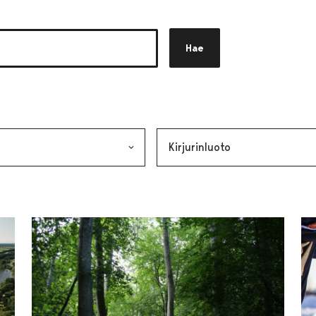
Hae
akkeen
alinta lähettää lomakkeen
Avainsana, valinta lähettää lo