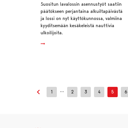
Suositun lavalossin asennustyöt saatiin
päätökseen perjantaina alkuiltapäivästä
ja lossi on nyt käyttökunnossa, valmiina
kyyditsemään kesäkeleistä nauttivia
ulkoilijoita.
…
1
2
3
4
5
6
Edellinen sivu