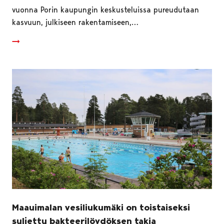
vuonna Porin kaupungin keskusteluissa pureudutaan
kasvuun, julkiseen rakentamiseen,…
Maauimalan vesiliukumäki on toistaiseksi
suljettu bakteerilöydöksen takia