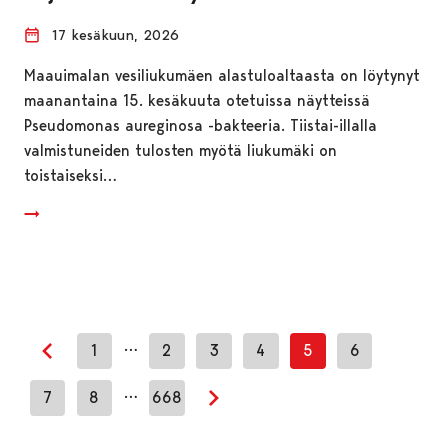
17 kesäkuun, 2026
Maauimalan vesiliukumäen alastuloaltaasta on löytynyt
maanantaina 15. kesäkuuta otetuissa näytteissä
Pseudomonas aureginosa -bakteeria. Tiistai-illalla
valmistuneiden tulosten myötä liukumäki on
toistaiseksi…
…
1
2
3
4
5
6
Edellinen sivu
…
7
8
668
Seuraava sivu