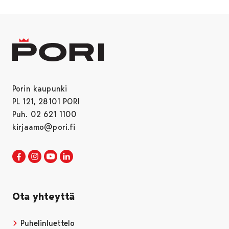
Porin kaupunki
PL 121, 28101 PORI
Puh. 02 621 1100
kirjaamo@pori.fi
Porin kaupunki Facebookissa
Avautuu uudessa välilehdessä
Porin kaupunki Instagramissa
Avautuu uudessa välilehdessä
Porin kaupunki Youtubessa
Avautuu uudessa välilehdessä
Porin kaupunki LinkedInissa
Avautuu uudessa välilehdessä
Ota yhteyttä
Puhelinluettelo