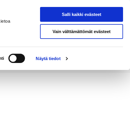
Salli kaikki evästeet
Tapahtumakalenteri
Hae sivustolta
ietoa
Vain välttämättömät evästeet
Työ ja
Kaupunki ja
rittäminen
hallinto
ti
Näytä tiedot