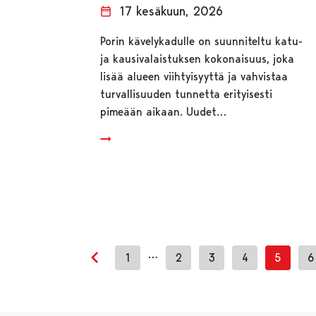
17 kesäkuun, 2026
Porin kävelykadulle on suunniteltu katu-
ja kausivalaistuksen kokonaisuus, joka
lisää alueen viihtyisyyttä ja vahvistaa
turvallisuuden tunnetta erityisesti
pimeään aikaan. Uudet…
…
1
2
3
4
5
6
Edellinen sivu