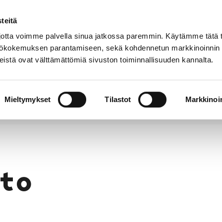
teitä
Puhelinluettelo
Anna palautetta
tta voimme palvella sinua jatkossa paremmin. Käytämme tätä t
yttökokemuksen parantamiseen, sekä kohdennetun markkinoinnin
istä ovat välttämättömiä sivuston toiminnallisuuden kannalta.
s ja
Vapaa-
Hyvinvointi
tus
aika
y
Mieltymykset
Tilastot
Markkinoin
to