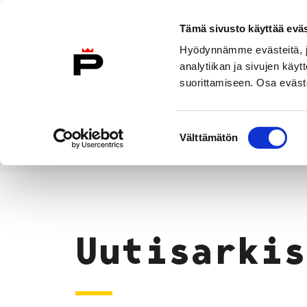
Siirry sisältöön
Tämä sivusto käyttää eväs
Suomeksi
Hyödynnämme evästeitä, jo
Etusivulle
analytiikan ja sivujen kä
suorittamiseen. Osa eväste
Asuminen ja
Kasvatu
ympäristö
koulu
Suostumuksen
Välttämätön
valinta
Uutiset
Etusivu
Uutisarkis