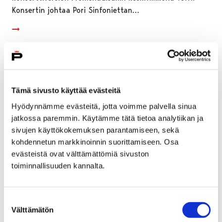
Konsertin johtaa Pori Sinfoniettan…
Tämä sivusto käyttää evästeitä
Hyödynnämme evästeitä, jotta voimme palvella sinua
jatkossa paremmin. Käytämme tätä tietoa analytiikan ja
sivujen käyttökokemuksen parantamiseen, sekä
kohdennetun markkinoinnin suorittamiseen. Osa
evästeistä ovat välttämättömiä sivuston
toiminnallisuuden kannalta.
Hyvinvointirahaa tarjolla 200 000 euroa –
Suostumuksen
nyt hakemusta tulemaan
Välttämätön
valinta