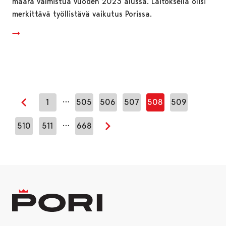
määrä valmistua vuoden 2023 alussa. Laitoksella olisi
merkittävä työllistävä vaikutus Porissa.
…
1
505
506
507
508
509
Edellinen sivu
…
510
511
668
Seuraava sivu