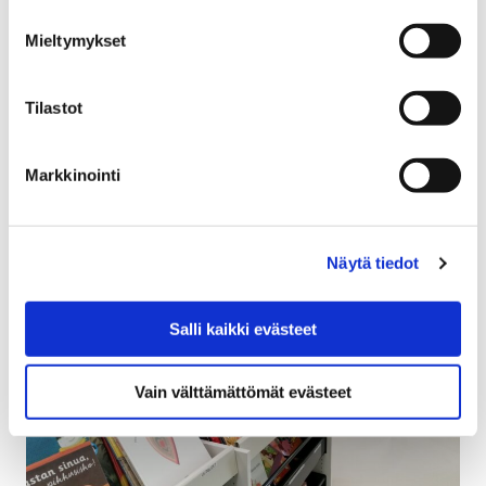
12 marraskuun, 2019
Mieltymykset
Onko sinulla mielessä porilaisten hyvinvointia edistävä
hanke, johon kaipaisit rahaa? Ensi vuoden Rakkaudella
Tilastot
porilaisille -hyvinvointirahan haku alkaa tänään 12.
marraskuuta…
Markkinointi
Näytä tiedot
Salli kaikki evästeet
Vain välttämättömät evästeet