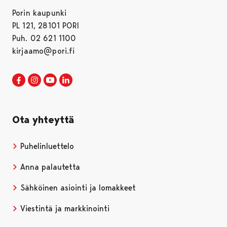
Porin kaupunki
PL 121, 28101 PORI
Puh. 02 621 1100
kirjaamo@pori.fi
Porin kaupunki Facebookissa
Avautuu uudessa välilehdessä
Porin kaupunki Instagramissa
Avautuu uudessa välilehdessä
Porin kaupunki Youtubessa
Avautuu uudessa välilehdessä
Porin kaupunki LinkedInissa
Avautuu uudessa välilehdessä
Ota yhteyttä
Puhelinluettelo
Anna palautetta
Sähköinen asiointi ja lomakkeet
Viestintä ja markkinointi