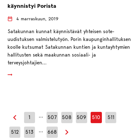
käynnistyi Porista
4 marraskuun, 2019
Satakunnan kunnat käynnistävät yhteisen sote-
uudistuksen valmistelutyön. Porin kaupunginhallituksen
koolle kutsumat Satakunnan kuntien ja kuntayhtymien
hallitusten sekä maakunnan sosiaali- ja
terveysjohtajien…
…
1
507
508
509
510
511
Edellinen sivu
…
512
513
668
Seuraava sivu