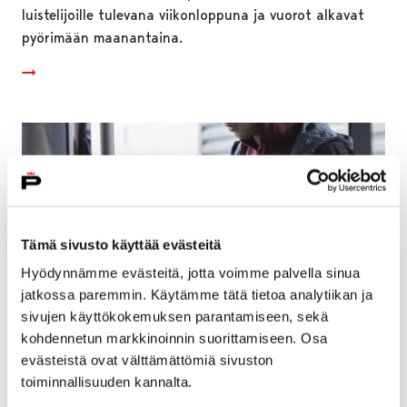
luistelijoille tulevana viikonloppuna ja vuorot alkavat
pyörimään maanantaina.
Tämä sivusto käyttää evästeitä
Hyödynnämme evästeitä, jotta voimme palvella sinua
jatkossa paremmin. Käytämme tätä tietoa analytiikan ja
sivujen käyttökokemuksen parantamiseen, sekä
kohdennetun markkinoinnin suorittamiseen. Osa
evästeistä ovat välttämättömiä sivuston
Joukkoliikennejaosto hyväksyi lippu-
toiminnallisuuden kannalta.
uudistuksen – ensimmäisenä myyntiin