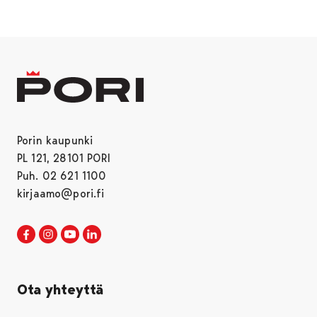
Porin kaupunki
PL 121, 28101 PORI
Puh. 02 621 1100
kirjaamo@pori.fi
Porin kaupunki Facebookissa
Avautuu uudessa välilehdessä
Porin kaupunki Instagramissa
Avautuu uudessa välilehdessä
Porin kaupunki Youtubessa
Avautuu uudessa välilehdessä
Porin kaupunki LinkedInissa
Avautuu uudessa välilehdessä
Ota yhteyttä