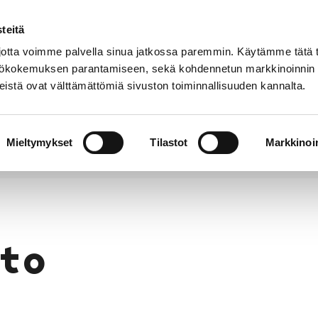
teitä
Puhelinluettelo
Anna palautetta
tta voimme palvella sinua jatkossa paremmin. Käytämme tätä t
yttökokemuksen parantamiseen, sekä kohdennetun markkinoinnin
istä ovat välttämättömiä sivuston toiminnallisuuden kannalta.
s ja
Vapaa-
Hyvinvointi
tus
aika
y
Mieltymykset
Tilastot
Markkinoin
to