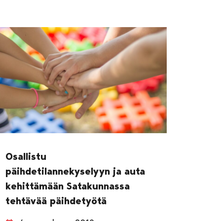
Osallistu
päihdetilannekyselyyn ja auta
kehittämään Satakunnassa
tehtävää päihdetyötä