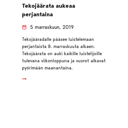
Tekojäärata aukeaa
perjantaina
5 marraskuun, 2019
Tekojääradalle pääsee luistelemaan
perjantaista 8. marraskuuta alkaen.
Tekojäärata on auki kaikille luistelijoille
tulevana viikonloppuna ja vuorot alkavat
pyörimään maanantaina.