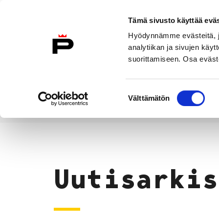
Siirry sisältöön
Tämä sivusto käyttää eväs
Suomeksi
Hyödynnämme evästeitä, jo
Etusivulle
analytiikan ja sivujen kä
suorittamiseen. Osa eväste
Asuminen ja
Kasvatu
ympäristö
koulu
Suostumuksen
Välttämätön
valinta
Uutiset
Etusivu
Uutisarkis