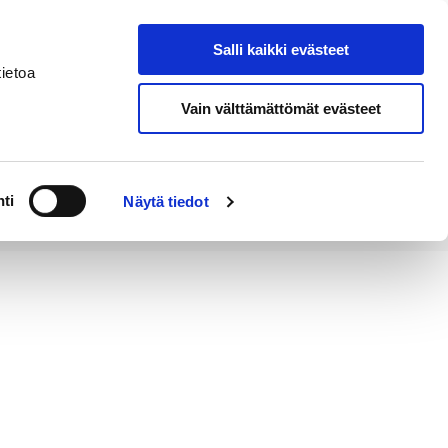
Salli kaikki evästeet
Tapahtumakalenteri
Hae sivustolta
ietoa
Vain välttämättömät evästeet
Työ ja
Kaupunki ja
rittäminen
hallinto
ti
Näytä tiedot