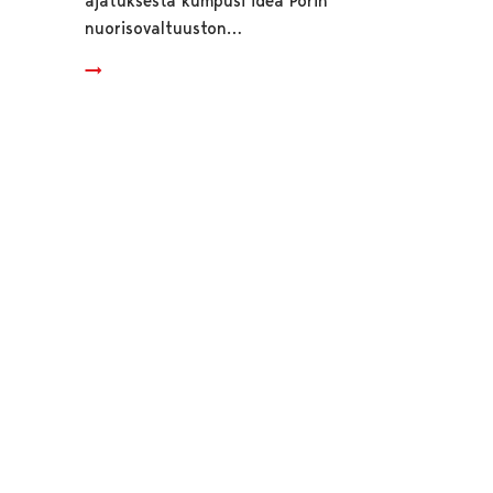
ajatuksesta kumpusi idea Porin
nuorisovaltuuston…