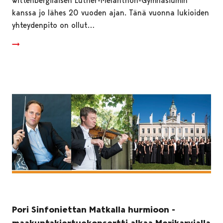
wittenbergiläisen Luther-Melanthon-Gymnasiumin
kanssa jo lähes 20 vuoden ajan. Tänä vuonna lukioiden
yhteydenpito on ollut…
Pori Sinfoniettan Matkalla hurmioon -
maakuntakiertuekonsertti alkaa Merikarvialla