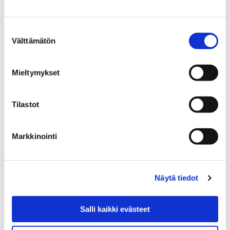
10 syyskuun, 2019
Suostumuksen
Cygnaeuksen ruokapalvelukeskuksessa järjestetään
Välttämätön
valinta
tiistaina 24. syyskuuta hyönteisruokapäivä.
Kouluruokailun yhteydessä oppilaat saavat halutessaan
Mieltymykset
maistaa hyönteismakaronilaatikkoa.
Tilastot
Markkinointi
Näytä tiedot
Salli kaikki evästeet