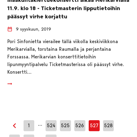
11.9. klo 18 - Ticketmasterin lipputietoihin
päässyt virhe korjattu
9 syyskuun, 2019
Pori Sinfonietta vierailee tällä viikolla keskiviikkona
Merikarvialla, torstaina Raumalla ja perjantaina
Forssassa. Merikarvian konserttitietoihin
lipunmyyntipalvelu Ticketmasterissa oli päässyt virhe.
Konsertti…
…
1
524
525
526
527
528
Edellinen sivu