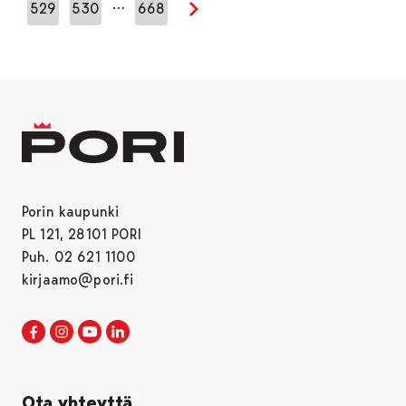
…
529
530
668
Seuraava sivu
Porin kaupunki
PL 121, 28101 PORI
Puh. 02 621 1100
kirjaamo@pori.fi
Porin kaupunki Facebookissa
Avautuu uudessa välilehdessä
Porin kaupunki Instagramissa
Avautuu uudessa välilehdessä
Porin kaupunki Youtubessa
Avautuu uudessa välilehdessä
Porin kaupunki LinkedInissa
Avautuu uudessa välilehdessä
Ota yhteyttä