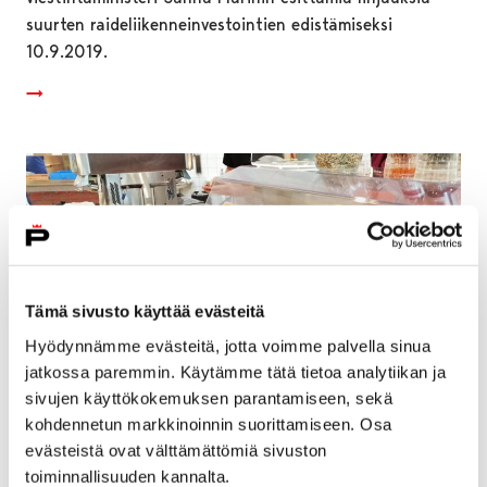
suurten raideliikenneinvestointien edistämiseksi
10.9.2019.
Tämä sivusto käyttää evästeitä
Hyödynnämme evästeitä, jotta voimme palvella sinua
jatkossa paremmin. Käytämme tätä tietoa analytiikan ja
sivujen käyttökokemuksen parantamiseen, sekä
kohdennetun markkinoinnin suorittamiseen. Osa
evästeistä ovat välttämättömiä sivuston
Porissa testataan miten makaronilaatikko
toiminnallisuuden kannalta.
taipuu hyönteisruoaksi