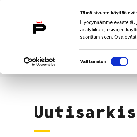
Siirry sisältöön
Tämä sivusto käyttää eväs
Suomeksi
Hyödynnämme evästeitä, jo
Etusivulle
analytiikan ja sivujen kä
suorittamiseen. Osa eväste
Asuminen ja
Kasvatu
ympäristö
koulu
Suostumuksen
Välttämätön
valinta
Uutiset
Etusivu
Uutisarkis