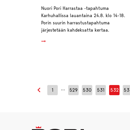
Nuori Pori Harrastaa -tapahtuma
Karhuhallissa lauantaina 24.8. klo 14-18.
Porin suurin harrastustapahtuma
järjestetään kahdeksatta kertaa.
…
1
529
530
531
532
53
Edellinen sivu