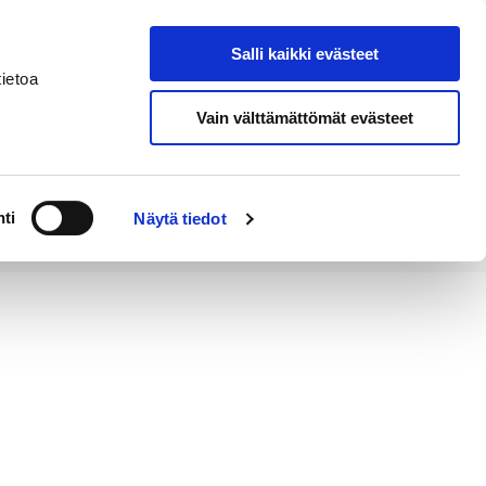
Salli kaikki evästeet
Tapahtumakalenteri
Hae sivustolta
ietoa
Vain välttämättömät evästeet
Työ ja
Kaupunki ja
rittäminen
hallinto
ti
Näytä tiedot