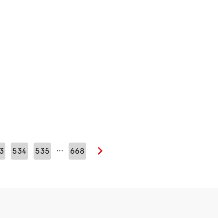
…
3
534
535
668
Seuraava sivu