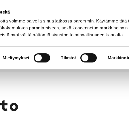
teitä
Puhelinluettelo
Anna palautetta
tta voimme palvella sinua jatkossa paremmin. Käytämme tätä t
yttökokemuksen parantamiseen, sekä kohdennetun markkinoinnin
istä ovat välttämättömiä sivuston toiminnallisuuden kannalta.
s ja
Vapaa-
Hyvinvointi
tus
aika
y
Mieltymykset
Tilastot
Markkinoin
to