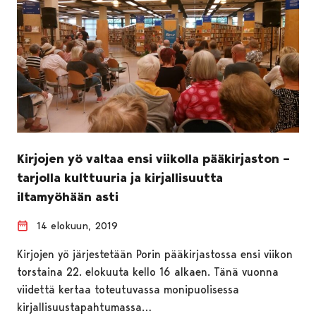
Kirjojen yö valtaa ensi viikolla pääkirjaston –
tarjolla kulttuuria ja kirjallisuutta
iltamyöhään asti
14 elokuun, 2019
Kirjojen yö järjestetään Porin pääkirjastossa ensi viikon
torstaina 22. elokuuta kello 16 alkaen. Tänä vuonna
viidettä kertaa toteutuvassa monipuolisessa
kirjallisuustapahtumassa…