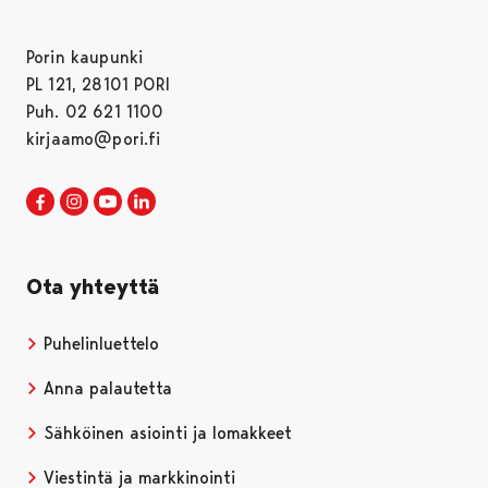
Porin kaupunki
PL 121, 28101 PORI
Puh. 02 621 1100
kirjaamo@pori.fi
Porin kaupunki Facebookissa
Avautuu uudessa välilehdessä
Porin kaupunki Instagramissa
Avautuu uudessa välilehdessä
Porin kaupunki Youtubessa
Avautuu uudessa välilehdessä
Porin kaupunki LinkedInissa
Avautuu uudessa välilehdessä
Ota yhteyttä
Puhelinluettelo
Anna palautetta
Sähköinen asiointi ja lomakkeet
Viestintä ja markkinointi