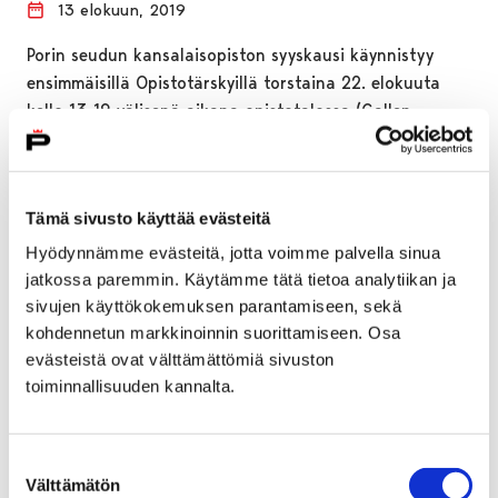
13 elokuun, 2019
Porin seudun kansalaisopiston syyskausi käynnistyy
ensimmäisillä Opistotärskyillä torstaina 22. elokuuta
kello 13-19 välisenä aikana opistotalossa (Gallen-
Kallelankatu 14).
Tämä sivusto käyttää evästeitä
Hyödynnämme evästeitä, jotta voimme palvella sinua
jatkossa paremmin. Käytämme tätä tietoa analytiikan ja
sivujen käyttökokemuksen parantamiseen, sekä
kohdennetun markkinoinnin suorittamiseen. Osa
evästeistä ovat välttämättömiä sivuston
toiminnallisuuden kannalta.
Suostumuksen
Välttämätön
valinta