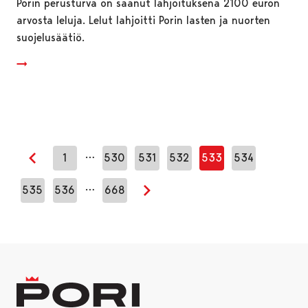
Porin perusturva on saanut lahjoituksena 2100 euron
arvosta leluja. Lelut lahjoitti Porin lasten ja nuorten
suojelusäätiö.
…
1
530
531
532
533
534
Edellinen sivu
…
535
536
668
Seuraava sivu