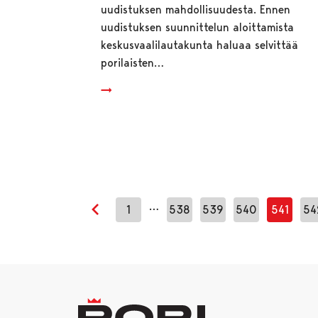
uudistuksen mahdollisuudesta. Ennen
uudistuksen suunnittelun aloittamista
keskusvaalilautakunta haluaa selvittää
porilaisten…
…
1
538
539
540
541
54
Edellinen sivu