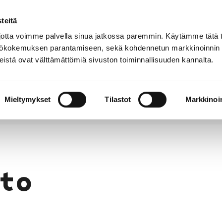
teitä
Puhelinluettelo
Anna palautetta
tta voimme palvella sinua jatkossa paremmin. Käytämme tätä t
yttökokemuksen parantamiseen, sekä kohdennetun markkinoinnin
istä ovat välttämättömiä sivuston toiminnallisuuden kannalta.
s ja
Vapaa-
Hyvinvointi
tus
aika
y
Mieltymykset
Tilastot
Markkinoin
to