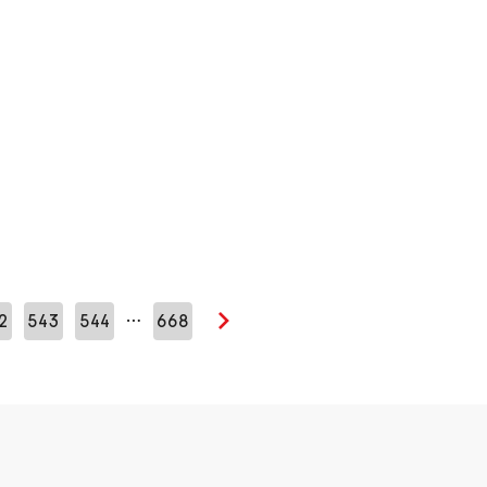
…
2
543
544
668
Seuraava sivu