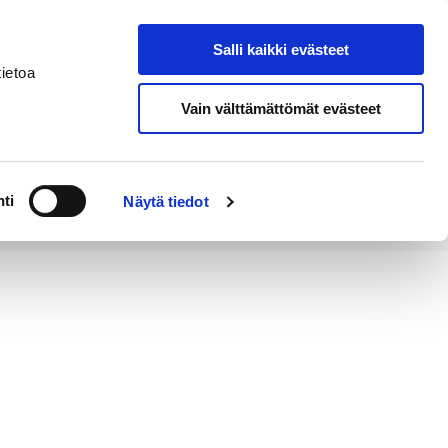
Salli kaikki evästeet
Tapahtumakalenteri
Hae sivustolta
ietoa
Vain välttämättömät evästeet
Työ ja
Kaupunki ja
rittäminen
hallinto
ti
Näytä tiedot