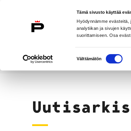
Siirry sisältöön
Tämä sivusto käyttää eväs
Suomeksi
Hyödynnämme evästeitä, jo
Etusivulle
analytiikan ja sivujen kä
suorittamiseen. Osa eväste
Asuminen ja
Kasvatu
ympäristö
koulu
Suostumuksen
Välttämätön
valinta
Uutiset
Etusivu
Uutisarkis