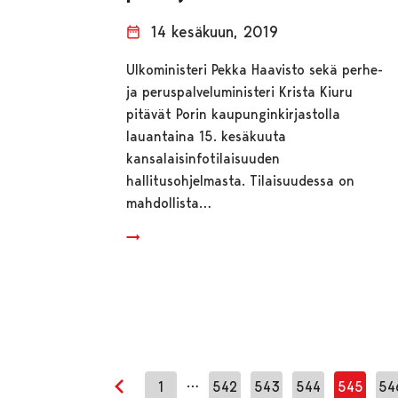
14 kesäkuun, 2019
Ulkoministeri Pekka Haavisto sekä perhe-
ja peruspalveluministeri Krista Kiuru
pitävät Porin kaupunginkirjastolla
lauantaina 15. kesäkuuta
kansalaisinfotilaisuuden
hallitusohjelmasta. Tilaisuudessa on
mahdollista…
…
1
542
543
544
545
54
Edellinen sivu