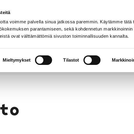
teitä
Puhelinluettelo
Anna palautetta
tta voimme palvella sinua jatkossa paremmin. Käytämme tätä t
yttökokemuksen parantamiseen, sekä kohdennetun markkinoinnin
istä ovat välttämättömiä sivuston toiminnallisuuden kannalta.
s ja
Vapaa-
Hyvinvointi
tus
aika
y
Mieltymykset
Tilastot
Markkinoin
to