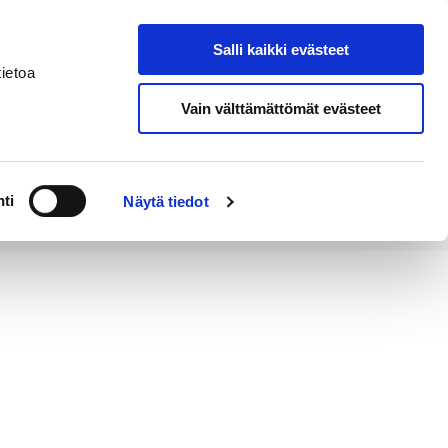
Salli kaikki evästeet
Tapahtumakalenteri
Hae sivustolta
ietoa
Vain välttämättömät evästeet
Työ ja
Kaupunki ja
rittäminen
hallinto
ti
Näytä tiedot