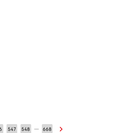
…
6
547
548
668
Seuraava sivu