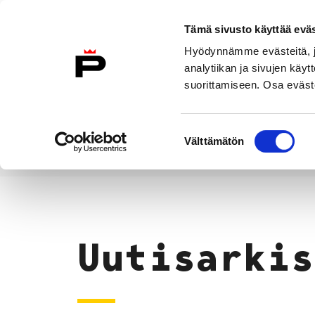
Siirry sisältöön
Tämä sivusto käyttää eväs
Suomeksi
Hyödynnämme evästeitä, jo
Etusivulle
analytiikan ja sivujen kä
suorittamiseen. Osa eväste
Asuminen ja
Kasvatu
ympäristö
koulu
Suostumuksen
Välttämätön
valinta
Uutiset
Etusivu
Uutisarkis