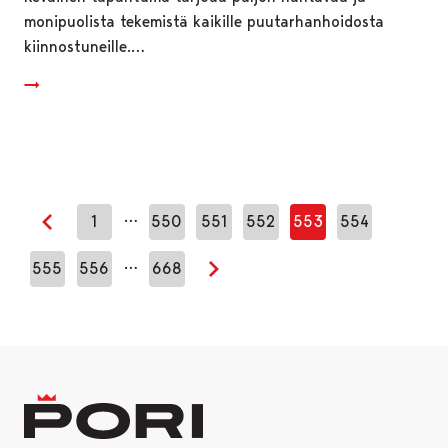
monipuolista tekemistä kaikille puutarhanhoidosta
kiinnostuneille.…
…
1
550
551
552
553
554
Edellinen sivu
…
555
556
668
Seuraava sivu