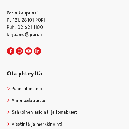
Porin kaupunki
PL 121, 28101 PORI
Puh. 02 621 1100
kirjaamo@pori.fi
Porin kaupunki Facebookissa
Avautuu uudessa välilehdessä
Porin kaupunki Instagramissa
Avautuu uudessa välilehdessä
Porin kaupunki Youtubessa
Avautuu uudessa välilehdessä
Porin kaupunki LinkedInissa
Avautuu uudessa välilehdessä
Ota yhteyttä
Puhelinluettelo
Anna palautetta
Sähköinen asiointi ja lomakkeet
Viestintä ja markkinointi