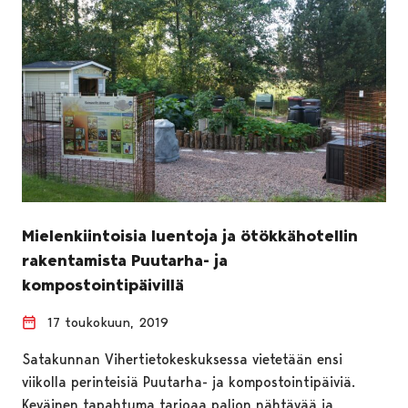
Mielenkiintoisia luentoja ja ötökkähotellin
rakentamista Puutarha- ja
kompostointipäivillä
17 toukokuun, 2019
Satakunnan Vihertietokeskuksessa vietetään ensi
viikolla perinteisiä Puutarha- ja kompostointipäiviä.
Keväinen tapahtuma tarjoaa paljon nähtävää ja