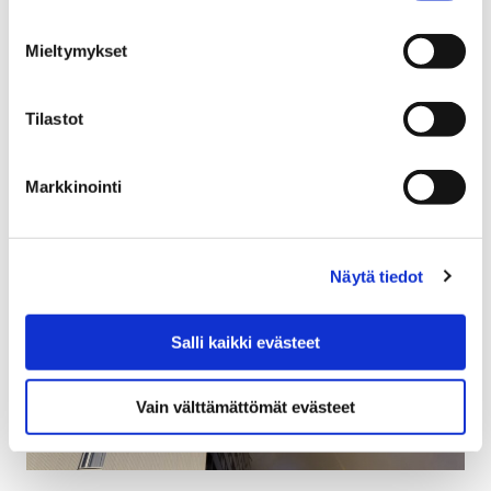
Sampolan asukastupa sulkee ovensa perjantaina 17.5.
Jatkossa Sampolan asukastuvan asiakkaat ovat
Mieltymykset
tervetulleita osallistumaan Itätuulen oppimis- ja
liikuntakeskuksen yhteisötila Salongin toimintaan.
Tilastot
Markkinointi
Näytä tiedot
Salli kaikki evästeet
Vain välttämättömät evästeet