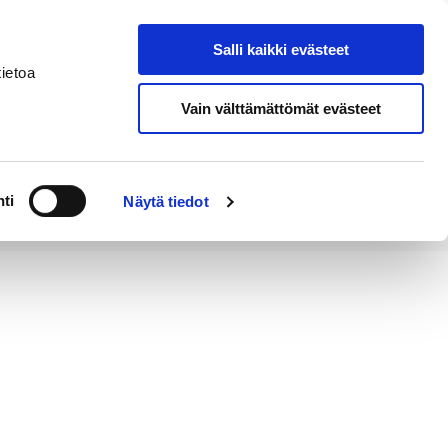
Salli kaikki evästeet
Tapahtumakalenteri
Hae sivustolta
ietoa
Vain välttämättömät evästeet
Työ ja
Kaupunki ja
rittäminen
hallinto
ti
Näytä tiedot