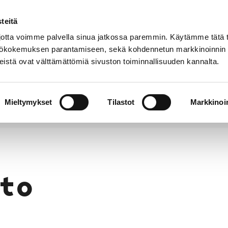
teitä
Puhelinluettelo
Anna palautetta
tta voimme palvella sinua jatkossa paremmin. Käytämme tätä t
yttökokemuksen parantamiseen, sekä kohdennetun markkinoinnin
istä ovat välttämättömiä sivuston toiminnallisuuden kannalta.
s ja
Vapaa-
Hyvinvointi
tus
aika
y
Mieltymykset
Tilastot
Markkinoin
to