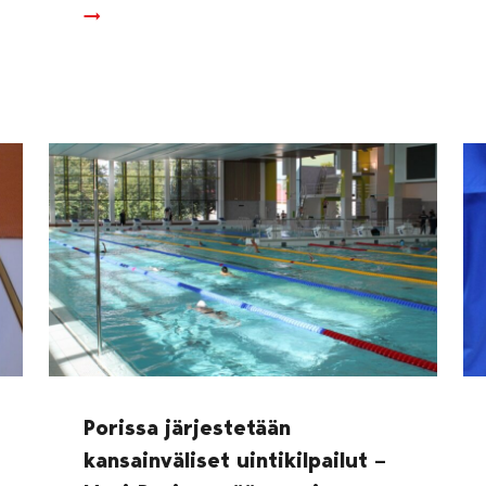
Porissa järjestetään
kansainväliset uintikilpailut –