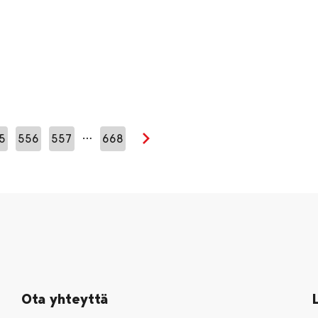
…
5
556
557
668
Seuraava sivu
Ota yhteyttä