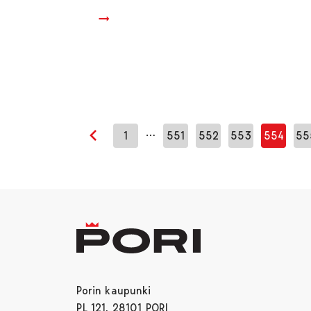
…
1
551
552
553
554
55
Edellinen sivu
Porin kaupunki
PL 121, 28101 PORI