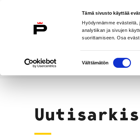
Siirry sisältöön
Tämä sivusto käyttää eväs
Suomeksi
Hyödynnämme evästeitä, jo
Etusivulle
analytiikan ja sivujen kä
suorittamiseen. Osa eväste
Asuminen ja
Kasvatu
ympäristö
koulu
Suostumuksen
Välttämätön
valinta
Uutiset
Etusivu
Uutisarkis