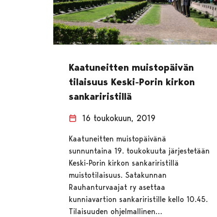
Kaatuneitten muistopäivän
tilaisuus Keski-Porin kirkon
sankariristillä
16 toukokuun, 2019
Kaatuneitten muistopäivänä
sunnuntaina 19. toukokuuta järjestetään
Keski-Porin kirkon sankariristillä
muistotilaisuus. Satakunnan
Rauhanturvaajat ry asettaa
kunniavartion sankariristille kello 10.45.
Tilaisuuden ohjelmallinen…