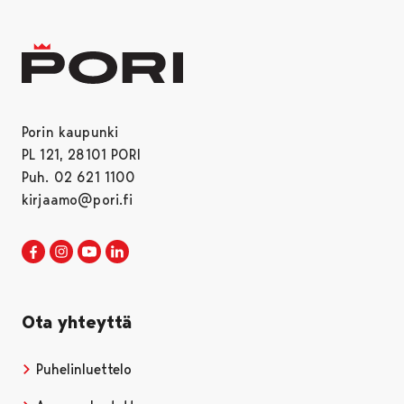
Porin kaupunki
PL 121, 28101 PORI
Puh. 02 621 1100
kirjaamo@pori.fi
Porin kaupunki Facebookissa
Avautuu uudessa välilehdessä
Porin kaupunki Instagramissa
Avautuu uudessa välilehdessä
Porin kaupunki Youtubessa
Avautuu uudessa välilehdessä
Porin kaupunki LinkedInissa
Avautuu uudessa välilehdessä
Ota yhteyttä
Puhelinluettelo