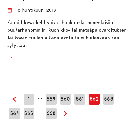
18 huhtikuun, 2019
Kauniit kevätkelit voivat houkutella monenlaisiin
puutarhahommiin. Ruohikko- tai metsäpalovaroituksen
tai kovan tuulen aikana avotulta ei kuitenkaan saa
sytyttää.
…
1
559
560
561
562
563
Edellinen sivu
…
564
565
668
Seuraava sivu