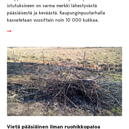
istutuksineen on varma merkki lähestyvästä
pääsiäisestä ja keväästä. Kaupunginpuutarhalla
kasvatetaan vuosittain noin 10 000 kukkaa.
Vietä pääsiäinen ilman ruohikkopaloa