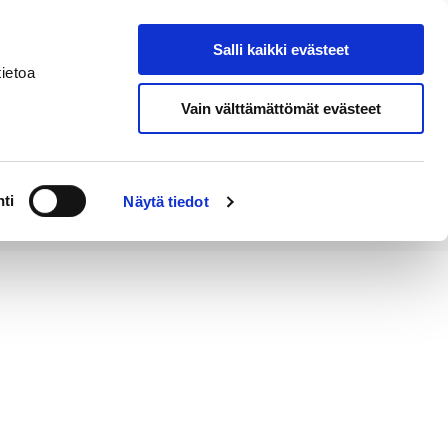
Salli kaikki evästeet
Tapahtumakalenteri
Hae sivustolta
ietoa
Vain välttämättömät evästeet
Työ ja
Kaupunki ja
rittäminen
hallinto
ti
Näytä tiedot