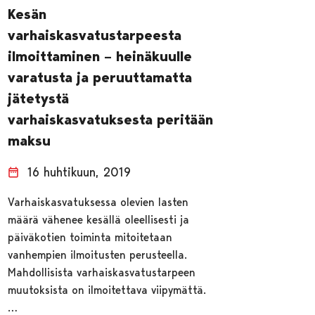
Kesän
varhaiskasvatustarpeesta
ilmoittaminen – heinäkuulle
varatusta ja peruuttamatta
jätetystä
varhaiskasvatuksesta peritään
maksu
16 huhtikuun, 2019
Varhaiskasvatuksessa olevien lasten
määrä vähenee kesällä oleellisesti ja
päiväkotien toiminta mitoitetaan
vanhempien ilmoitusten perusteella.
Mahdollisista varhaiskasvatustarpeen
muutoksista on ilmoitettava viipymättä.
…