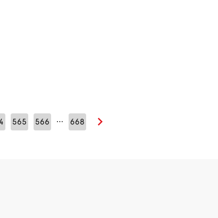
…
4
565
566
668
Seuraava sivu