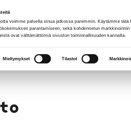
teitä
Puhelinluettelo
Anna palautetta
tta voimme palvella sinua jatkossa paremmin. Käytämme tätä t
yttökokemuksen parantamiseen, sekä kohdennetun markkinoinnin
istä ovat välttämättömiä sivuston toiminnallisuuden kannalta.
s ja
Vapaa-
Hyvinvointi
tus
aika
y
Mieltymykset
Tilastot
Markkinoin
to