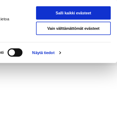
Salli kaikki evästeet
Tapahtumakalenteri
Hae sivustolta
ietoa
Vain välttämättömät evästeet
Työ ja
Kaupunki ja
rittäminen
hallinto
ti
Näytä tiedot