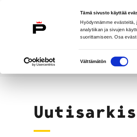
Siirry sisältöön
Tämä sivusto käyttää eväs
Suomeksi
Hyödynnämme evästeitä, jo
Etusivulle
analytiikan ja sivujen kä
suorittamiseen. Osa eväste
Asuminen ja
Kasvatu
ympäristö
koulu
Suostumuksen
Välttämätön
valinta
Uutiset
Etusivu
Uutisarkis