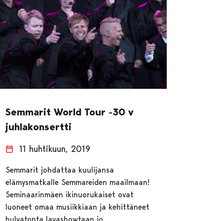
Semmarit World Tour -30 v
juhlakonsertti
11 huhtikuun, 2019
Semmarit johdattaa kuulijansa
elämysmatkalle Semmareiden maailmaan!
Seminaarinmäen ikinuorukaiset ovat
luoneet omaa musiikkiaan ja kehittäneet
hulvatonta lavashowtaan jo