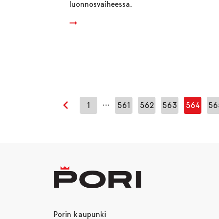
luonnosvaiheessa.
…
1
561
562
563
564
56
Edellinen sivu
Porin kaupunki