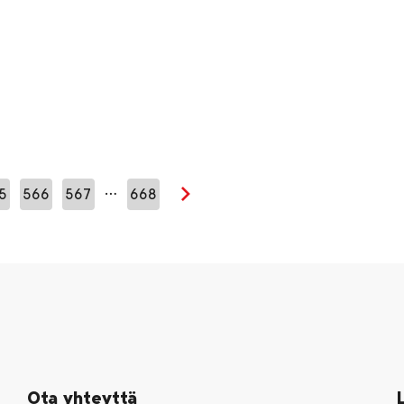
…
5
566
567
668
Seuraava sivu
Ota yhteyttä