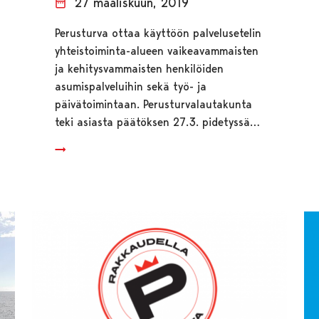
27 maaliskuun, 2019
Perusturva ottaa käyttöön palvelusetelin
yhteistoiminta-alueen vaikeavammaisten
ja kehitysvammaisten henkilöiden
asumispalveluihin sekä työ- ja
päivätoimintaan. Perusturvalautakunta
teki asiasta päätöksen 27.3. pidetyssä…