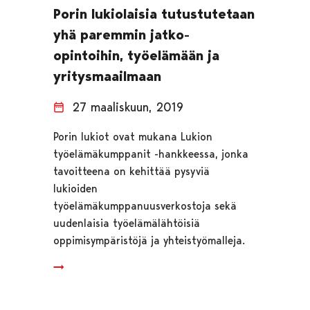
Porin lukiolaisia tutustutetaan
yhä paremmin jatko-
opintoihin, työelämään ja
yritysmaailmaan
27 maaliskuun, 2019
Porin lukiot ovat mukana Lukion
työelämäkumppanit -hankkeessa, jonka
tavoitteena on kehittää pysyviä
lukioiden
työelämäkumppanuusverkostoja sekä
uudenlaisia työelämälähtöisiä
oppimisympäristöjä ja yhteistyömalleja.