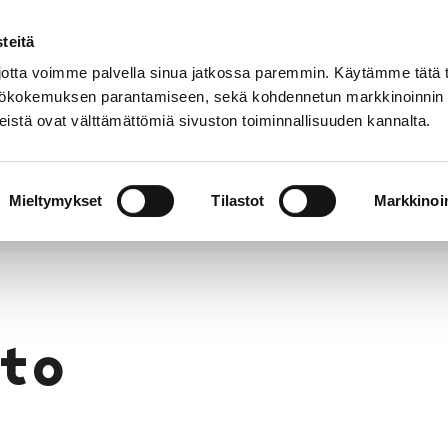
teitä
Puhelinluettelo
Anna palautetta
tta voimme palvella sinua jatkossa paremmin. Käytämme tätä t
yttökokemuksen parantamiseen, sekä kohdennetun markkinoinnin
istä ovat välttämättömiä sivuston toiminnallisuuden kannalta.
s ja
Vapaa-
Hyvinvointi
tus
aika
y
Mieltymykset
Tilastot
Markkinoin
to