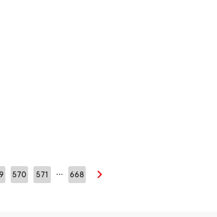
…
9
570
571
668
Seuraava sivu