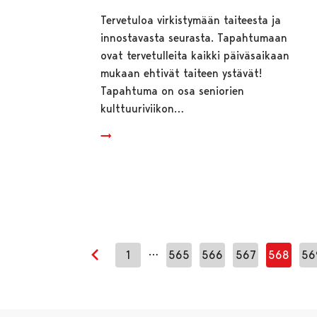
Tervetuloa virkistymään taiteesta ja
innostavasta seurasta. Tapahtumaan
ovat tervetulleita kaikki päiväsaikaan
mukaan ehtivät taiteen ystävät!
Tapahtuma on osa seniorien
kulttuuriviikon…
…
1
565
566
567
568
56
Edellinen sivu