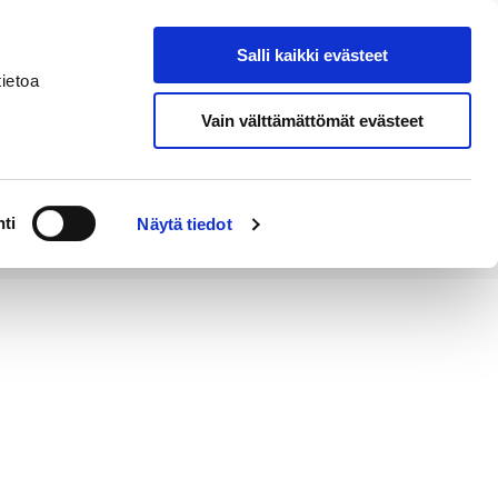
Salli kaikki evästeet
Tapahtumakalenteri
Hae sivustolta
ietoa
Vain välttämättömät evästeet
Työ ja
Kaupunki ja
rittäminen
hallinto
ti
Näytä tiedot