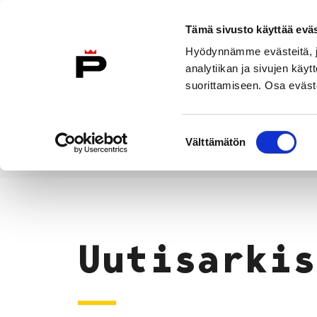
Siirry sisältöön
Tämä sivusto käyttää eväs
Suomeksi
Hyödynnämme evästeitä, jo
Etusivulle
analytiikan ja sivujen kä
suorittamiseen. Osa eväste
Asuminen ja
Kasvatu
ympäristö
koulu
Suostumuksen
Välttämätön
valinta
Uutiset
Etusivu
Uutisarkis